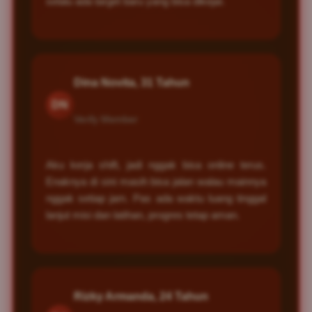
selalu ada target baru yang bisa dikejar.
Dina Novita, 31 Tahun
DN
Verify Member
Aku kerja shift, jadi nggak bisa online terus.
Enaknya di sini masih bisa jalan walau mainnya
nggak setiap jam. Pas ada waktu luang tinggal
lanjut misi dan latihan, progres tetap aman.
Rizky Armanda, 24 Tahun