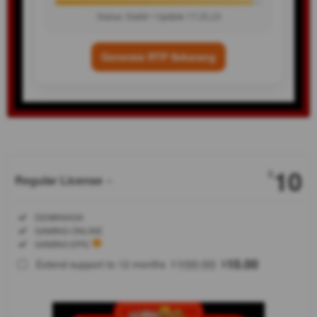
Status: Stabil • Update 17.25.23
Generate RTP Sekarang
Show More
10
$
Regular License
Regular
Included:
DEWANAGA
License
Included:
GAMING ONLINE
SELECTED
Included:
GAMING EPIC
88
$
100.00
10.00
Extend support to 12 months
$
$
Suka salah
masuk situs
dewa naga??