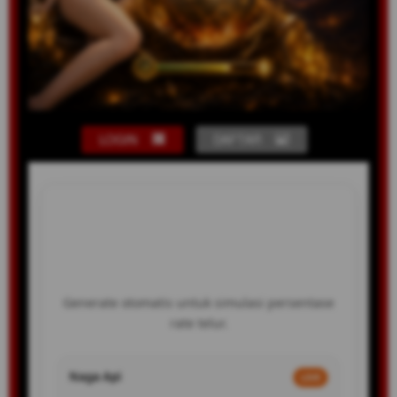
LOGIN
DAFTAR
Generate System
DewaNaga
Generate otomatis untuk simulasi persentase
rate telur.
Naga Api
LIVE