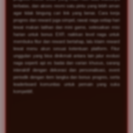
terbatas, dan akses resmi satu pintu yang lebih aman
agar tidak bingung cari link yang benar. Cara kerja
progres dan reward juga simpel, rawat naga setiap hari
lewat makan latihan dan mini game, selesaikan misi
harian untuk bonus EXP, naikkan level naga untuk
membuka fitur dan reward bertahap, lalu klaim reward
lewat menu akun sesuai ketentuan platform. Fitur
unggulan yang bisa dinikmati antara lain jalur evolusi
naga seperti api es badai dan varian khusus, sarang
interaktif dengan dekorasi dan personalisasi, event
periodik dengan item langka dan bonus progres, serta
leaderboard komunitas untuk pemain yang suka
kompetitif.