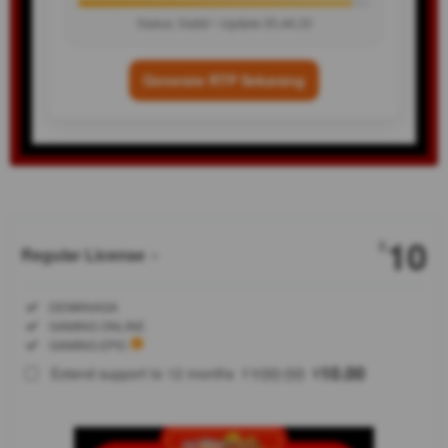
Status: Stabil • Update 05.44.33
Generate RTP Sekarang
Show More
10
$
Regular License
Regular
Included:
DEWANAGA
License
Included:
GAMING ONLINE
SELECTED
Included:
GAMING EPIC
88
$
100.00
10.00
Extend support to 12 months
$
$
Suka salah
masuk situs
dewa naga??