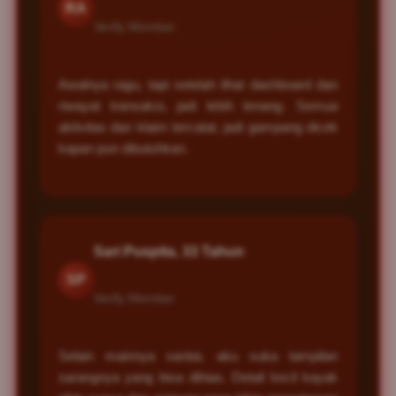
RA
Verify Member
Awalnya ragu, tapi setelah lihat dashboard dan
riwayat transaksi, jadi lebih tenang. Semua
aktivitas dan klaim tercatat, jadi gampang dicek
kapan pun dibutuhkan.
Sari Puspita, 33 Tahun
SP
Verify Member
Selain mainnya santai, aku suka tampilan
sarangnya yang bisa dihias. Detail kecil kayak