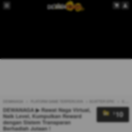
DEWANAGA
PLATORM GAME TERPERCAYA
SCATTER EPIC
EPIC GAMING INDONESIA
DEWANAGA ▶ Rawat Naga Virtual,
10
$
Naik Level, Kumpulkan Reward
dengan Sistem Transparan
Berhadiah Jutaan !