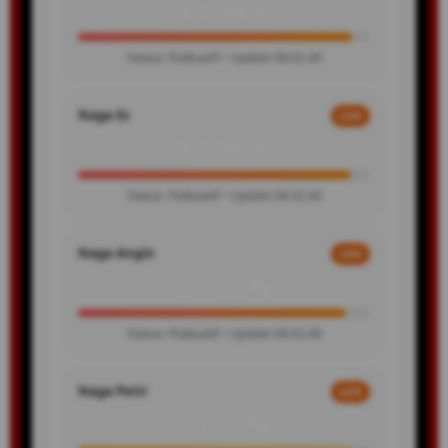
92.98%
Status: Fluktuatif • Update 08.02.40
Naga Es
LIVE
92.96%
Status: Fluktuatif • Update 08.02.40
Naga Angin
LIVE
91.55%
Status: Fluktuatif • Update 08.02.40
Naga Petir
LIVE
93.17%