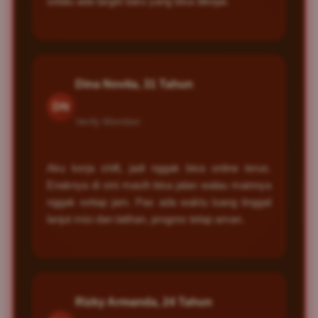
selalu ada target baru yang bisa dikejar.
Dina Novita, 31 Tahun
DN
Verify Member
Aku kerja shift, jadi nggak bisa online terus.
Enaknya di sini masih bisa jalan walau mainnya
nggak setiap jam. Pas ada waktu luang tinggal
lanjut misi dan latihan, progres tetap aman.
Rizky Armanda, 24 Tahun