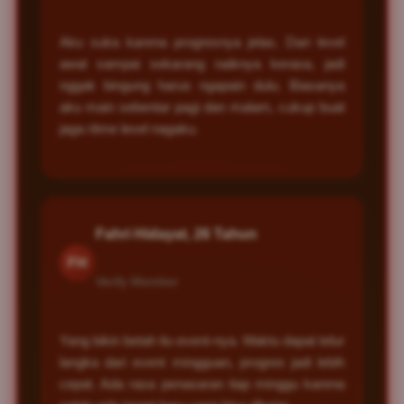
Aku suka karena progresnya jelas. Dari level
awal sampai sekarang naiknya kerasa, jadi
nggak bingung harus ngapain dulu. Biasanya
aku main sebentar pagi dan malam, cukup buat
jaga ritme level nagaku.
Fahri Hidayat, 26 Tahun
FH
Verify Member
Yang bikin betah itu event-nya. Waktu dapat telur
langka dari event mingguan, progres jadi lebih
cepat. Ada rasa penasaran tiap minggu karena