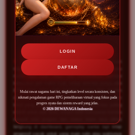
Transparan
Berhadiah Jutaan
!
LOGIN
DEWANAGA
adalah platform game pemeliharaan
DAFTAR
naga virtual yang seru dan ringan dimainkan, kamu
mulai dari telur naga lalu merawatnya sampai
berevolusi jadi makin kuat, setiap aktivitas punya nilai
EXP yang jelas jadi progres terasa dan mudah
Mulai rawat nagamu hari ini, tingkatkan level secara konsisten, dan
nikmati pengalaman game RPG pemeliharaan virtual yang fokus pada
dipantau. Yang bikin DEWANAGA beda adalah sistem
progres nyata dan sistem reward yang jelas.
level yang terstruktur jadi kamu tahu aktivitas paling
© 2026 DEWANAGA Indonesia
efektif untuk naik level, reward lebih transparan karena
riwayat misi progres dan status klaim bisa dilihat
langsung di dashboard, gameplay santai tapi tetap
progresif cocok untuk yang main rutin atau waktunya