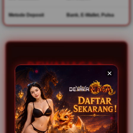
e
w
l
Metode Deposit
Bank, E-Wallet, Pulsa
i
c
e
n
s
e
d
DEWANAGA ▶
e
t
Rawat Naga
a
i
Virtual, Naik
l
s
Level, Kumpulkan
Reward dengan
Sistem