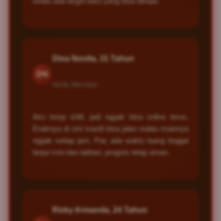
selalu ada target baru yang bisa dikejar.
Dina Novita, 31 Tahun
DN
Verify Member
Aku kerja shift, jadi nggak bisa online terus.
Enaknya di sini masih bisa jalan walau mainnya
nggak setiap jam. Pas ada waktu luang tinggal
lanjut misi dan latihan, progres tetap aman.
Rizky Armanda, 24 Tahun