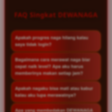
FAQ Singkat DEWANAGA
Apakah progres naga hilang kalau
saya tidak login?
Tidak hilang. Progres akun tersimpan
Bagaimana cara merawat naga biar
otomatis, jadi saat kamu kembali login,
cepat naik level? Apa aku harus
permainan lanjut dari titik terakhir. Kalau
memberinya makan setiap jam?
kamu lama tidak aktif, naga hanya masuk
mode istirahat sehingga pertumbuhan
Tidak harus setiap jam. Perawatan di
Apakah nagaku bisa mati atau kabur
aktif melambat sementara, bukan
DEWANAGA dibuat fleksibel dengan tiga
kalau aku lupa merawatnya?
terhapus.
aktivitas utama: Memberi Makan (stok
pakan gratis diperbarui tiap 2 jam), Melatih
Tidak. Tidak ada hukuman permanen
Apa yang membedakan DEWANAGA