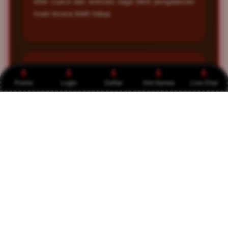
efek cuaca dan animasi naga bikin pengalaman
main terasa lebih hidup.
Yoga Pratama, 27 Tahun
Promo
Login
Daftar
Hot Games
Live Chat
YP
Verify Member
Leaderboard dan komunitasnya seru, jadi ada
motivasi tambahan buat naikin level naga.
Nggak berasa main sendirian karena banyak
tips dari pemain lain yang bisa langsung
dipraktikkan.