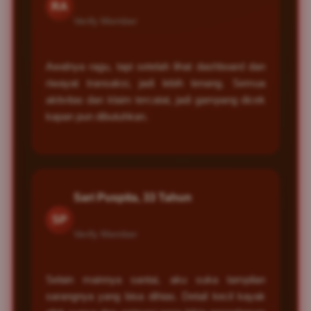
RA
Verify Member
Awalnya ragu, tapi setelah lihat dashboard dan
riwayat transaksi, jadi lebih tenang. Semua
aktivitas dan klaim tercatat, jadi gampang dicek
kapan pun dibutuhkan.
Sari Puspita, 33 Tahun
SP
Verify Member
Selain mainnya santai, aku suka tampilan
sarangnya yang bisa dihias. Detail kecil kayak