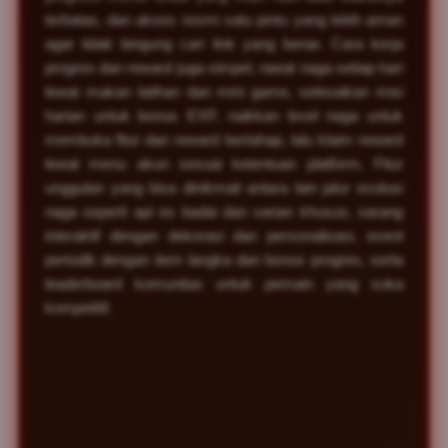
terbatas, dan akses resmi satu pintu yang lebih aman
agar tidak bingung cari link yang benar. Cara kerja
progres dan reward juga simpel, rawat naga setiap hari
lewat makan latihan dan mini game, selesaikan misi
harian untuk bonus EXP, naikkan level naga untuk
membuka fitur dan reward bertahap, lalu klaim reward
lewat menu akun sesuai ketentuan platform. Fitur
unggulan yang bisa dinikmati antara lain jalur evolusi
naga seperti api es badai dan varian khusus, sarang
interaktif dengan dekorasi dan personalisasi, event
periodik dengan item langka dan bonus progres, serta
leaderboard komunitas untuk pemain yang suka
kompetitif.