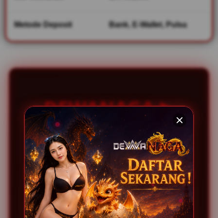
e
w
l
Metode Deposit
Bank, E-Wallet, Pulsa
i
c
e
n
s
e
d
DEWANAGA ▶
e
t
Rawat Naga
a
i
Virtual, Naik
l
s
Level, Kumpulkan
Reward dengan
Sistem