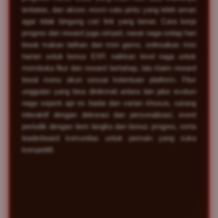
terbatas, dan akses resmi satu pintu yang lebih aman
agar tidak bingung cari link yang benar. Cara kerja
progres dan reward juga simpel, rawat naga setiap hari
lewat makan latihan dan mini game, selesaikan misi
harian untuk bonus EXP, naikkan level naga untuk
membuka fitur dan reward bertahap, lalu klaim reward
lewat menu akun sesuai ketentuan platform. Fitur
unggulan yang bisa dinikmati antara lain jalur evolusi
naga seperti api es badai dan varian khusus, sarang
interaktif dengan dekorasi dan personalisasi, event
periodik dengan item langka dan bonus progres, serta
leaderboard komunitas untuk pemain yang suka
kompetitif.