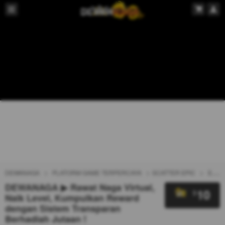
DEWANAGA
PLATORM GAME TERPERCAYA
SCATTER EPIC
EPIC GAMING INDONESIA
DEWANAGA ▶ Rawat Naga Virtual,
10
$
Naik Level, Kumpulkan Reward
dengan Sistem Transparan
Berhadiah Jutaan !