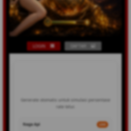
LOGIN
DAFTAR
Generate System
DewaNaga
Generate otomatis untuk simulasi persentase
rate telur.
Naga Api
LIVE