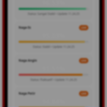
96.53%
Status: Sangat Stabil • Update 11.24.25
Naga Es
LIVE
95.03%
Status: Stabil • Update 11.24.25
Naga Angin
LIVE
91.51%
Status: Fluktuatif • Update 11.24.25
Naga Petir
LIVE
94.84%