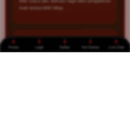
efek cuaca dan animasi naga bikin pengalaman
main terasa lebih hidup.
Yoga Pratama, 27 Tahun
Promo
Login
Daftar
Hot Games
Live Chat
YP
Verify Member
Leaderboard dan komunitasnya seru, jadi ada
motivasi tambahan buat naikin level naga.
Nggak berasa main sendirian karena banyak
tips dari pemain lain yang bisa langsung
dipraktikkan.