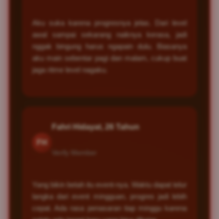
Aku suka karena progresnya jelas. Dari level
awal sampai sekarang naiknya kerasa, jadi
nggak bingung harus ngapain dulu. Biasanya
aku main sebentar pagi dan malam, cukup buat
jaga ritme level nagaku.
Fahri Hidayat, 26 Tahun
FH
Verify Member
Yang bikin betah itu event-nya. Waktu dapat telur
langka dari event mingguan, progres jadi lebih
cepat. Ada rasa penasaran tiap minggu karena