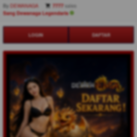
By
DEWANAGA
7777
sales
Sang Dewanaga Legendaris
LOGIN
DAFTAR