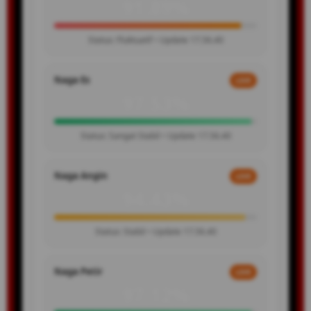
91.89%
Status: Fluktuatif • Update 17.56.40
Naga Es
LIVE
97.53%
Status: Sangat Stabil • Update 17.56.40
Naga Angin
LIVE
94.43%
Status: Stabil • Update 17.56.40
Naga Petir
LIVE
97.12%