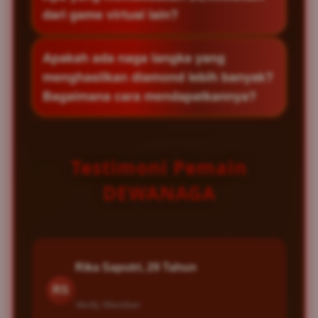
(mini-game seperti terbang hindari
seperti naga mati, hilang, atau kabur. Jika
dari game virtual lain?
rintangan atau membakar target), dan
kamu tidak aktif beberapa hari, naga
Bermain (interaksi santai untuk
hanya tertidur dan progres aktifnya
DEWANAGA menggabungkan simulasi
Apakah ada naga langka yang
menambah kedekatan). Naga tetap
berhenti sementara. Begitu kamu kembali,
peliharaan dengan progres RPG yang
menghasilkan diamond lebih banyak?
tumbuh pasif saat kamu offline, tapi kalau
cukup lanjutkan perawatan seperti biasa
terasa jelas. Nagamu punya jalur evolusi
Bagaimana cara mendapatkannya?
interaksi rutin, level naik jauh lebih cepat.
dan pertumbuhan akan berjalan lagi.
bercabang seperti api, es, dan badai yang
memengaruhi bentuk sarang serta
Ada. Tier naga dibagi menjadi Biasa,
kemampuan unik. Selain itu, ada sistem
Langka, dan Legendaris, dengan potensi
Testimoni Pemain
reward bertahap berdasarkan level dan
bonus diamond per level yang berbeda.
aktivitas, jadi waktu bermain terasa lebih
Naga langka umumnya bisa didapat dari
DEWANAGA
terarah dan tidak monoton.
Telur Misterius saat event tertentu atau
lewat kombinasi dua naga dewasa di Kuil
Perpaduan. Jadi selain faktor perawatan,
ada juga elemen koleksi dan strategi untuk
Rika Saputri, 29 Tahun
memaksimalkan hasil.
RS
Verify Member