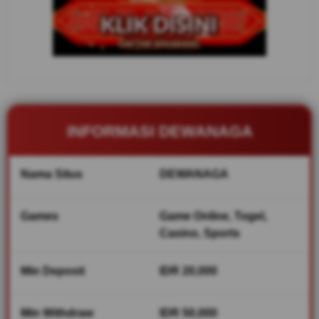
Di Dewanaga
resmi tentu
tidak
gunakan
angka
apapun untuk
diakses. Bisa
bantu kamu
naik level
INFORMASI DEWANAGA
menghasilkan
pundi pundi
bernilai
Nama Situs
DEWANAGA
jutaan rupiah
setiap
harinya
Games
Game Online, Togel,
langsung cair
Casino, Sports
ke kantong
saudara!
Min Deposit
IDR 20,000
V
i
Min Withdraw
IDR 50,000