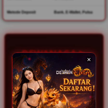
e
w
l
Metode Deposit
Bank, E-Wallet, Pulsa
i
c
e
n
s
e
d
DEWANAGA ▶
e
t
Rawat Naga
a
i
Virtual, Naik
l
s
Level, Kumpulkan
Reward dengan
Sistem