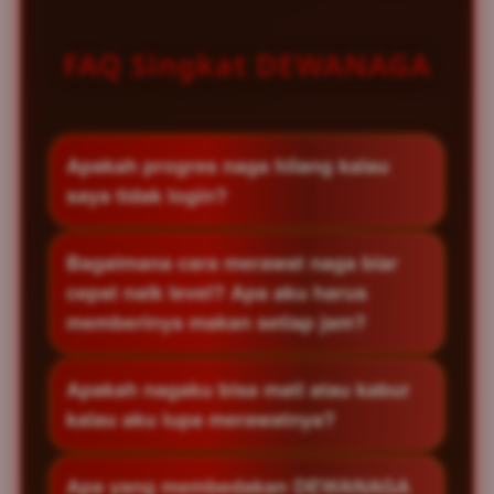
FAQ Singkat DEWANAGA
Apakah progres naga hilang kalau
saya tidak login?
Tidak hilang. Progres akun tersimpan
Bagaimana cara merawat naga biar
otomatis, jadi saat kamu kembali login,
cepat naik level? Apa aku harus
permainan lanjut dari titik terakhir. Kalau
memberinya makan setiap jam?
kamu lama tidak aktif, naga hanya masuk
mode istirahat sehingga pertumbuhan
Tidak harus setiap jam. Perawatan di
Apakah nagaku bisa mati atau kabur
aktif melambat sementara, bukan
DEWANAGA dibuat fleksibel dengan tiga
kalau aku lupa merawatnya?
terhapus.
aktivitas utama: Memberi Makan (stok
pakan gratis diperbarui tiap 2 jam), Melatih
Tidak. Tidak ada hukuman permanen
Apa yang membedakan DEWANAGA