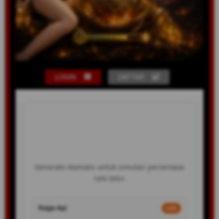
LOGIN
DAFTAR
Generate System
DewaNaga
Generate otomatis untuk simulasi persentase
rate telur.
Naga Api
LIVE