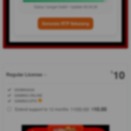
Status: Sangat Stabil • Update 09.34.30
Generate RTP Sekarang
Show More
10
$
Regular License
Regular
Included:
DEWANAGA
License
Included:
GAMING ONLINE
SELECTED
Included:
GAMING EPIC
88
$
100.00
10.00
Extend support to 12 months
$
$
Suka salah
masuk situs
dewa naga??