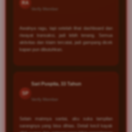
RA
Verify Member
Awalnya ragu, tapi setelah lihat dashboard dan
riwayat transaksi, jadi lebih tenang. Semua
aktivitas dan klaim tercatat, jadi gampang dicek
kapan pun dibutuhkan.
Sari Puspita, 33 Tahun
SP
Verify Member
Selain mainnya santai, aku suka tampilan
sarangnya yang bisa dihias. Detail kecil kayak