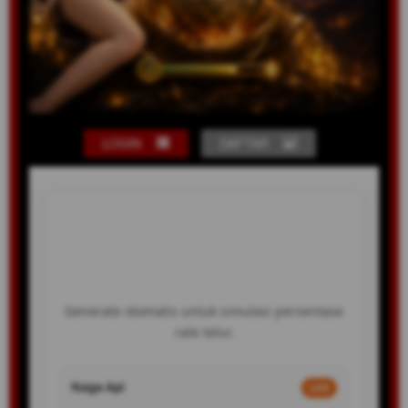
LOGIN
DAFTAR
Generate System
DewaNaga
Generate otomatis untuk simulasi persentase
rate telur.
Naga Api
LIVE