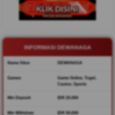
Di Dewanaga
resmi tentu
tidak
gunakan
angka
apapun untuk
diakses. Bisa
bantu kamu
naik level
INFORMASI DEWANAGA
menghasilkan
pundi pundi
bernilai
Nama Situs
DEWANAGA
jutaan rupiah
setiap
harinya
Games
Game Online, Togel,
langsung cair
Casino, Sports
ke kantong
saudara!
Min Deposit
IDR 20,000
V
i
Min Withdraw
IDR 50,000