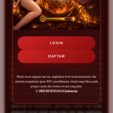
Transparan
Berhadiah Jutaan
!
LOGIN
DEWANAGA
adalah platform game pemeliharaan
DAFTAR
naga virtual yang seru dan ringan dimainkan, kamu
mulai dari telur naga lalu merawatnya sampai
berevolusi jadi makin kuat, setiap aktivitas punya nilai
EXP yang jelas jadi progres terasa dan mudah
Mulai rawat nagamu hari ini, tingkatkan level secara konsisten, dan
nikmati pengalaman game RPG pemeliharaan virtual yang fokus pada
dipantau. Yang bikin DEWANAGA beda adalah sistem
progres nyata dan sistem reward yang jelas.
level yang terstruktur jadi kamu tahu aktivitas paling
© 2026 DEWANAGA Indonesia
efektif untuk naik level, reward lebih transparan karena
riwayat misi progres dan status klaim bisa dilihat
langsung di dashboard, gameplay santai tapi tetap
progresif cocok untuk yang main rutin atau waktunya