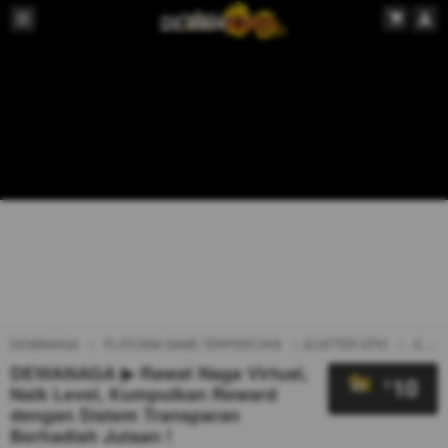
DEWANAGA
PLATORM GAME TERPERCAYA
SCATTER EPIC
EPIC GAMING INDONESIA
DEWANAGA ▶ Rawat Naga Virtual,
10
$
Naik Level, Kumpulkan Reward
dengan Sistem Transparan
Berhadiah Jutaan !