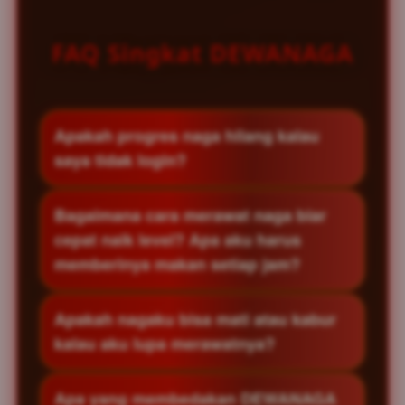
FAQ Singkat DEWANAGA
Apakah progres naga hilang kalau
saya tidak login?
Tidak hilang. Progres akun tersimpan
Bagaimana cara merawat naga biar
otomatis, jadi saat kamu kembali login,
cepat naik level? Apa aku harus
permainan lanjut dari titik terakhir. Kalau
memberinya makan setiap jam?
kamu lama tidak aktif, naga hanya masuk
mode istirahat sehingga pertumbuhan
Tidak harus setiap jam. Perawatan di
Apakah nagaku bisa mati atau kabur
aktif melambat sementara, bukan
DEWANAGA dibuat fleksibel dengan tiga
kalau aku lupa merawatnya?
terhapus.
aktivitas utama: Memberi Makan (stok
pakan gratis diperbarui tiap 2 jam), Melatih
Tidak. Tidak ada hukuman permanen
Apa yang membedakan DEWANAGA