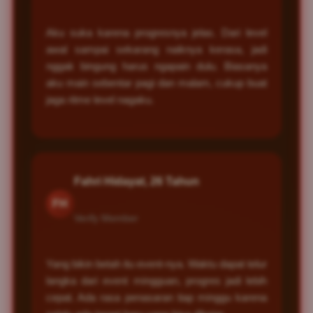
Aku suka karena progresnya jelas. Dari level
awal sampai sekarang naiknya kerasa, jadi
nggak bingung harus ngapain dulu. Biasanya
aku main sebentar pagi dan malam, cukup buat
jaga ritme level nagaku.
Fahri Hidayat, 26 Tahun
FH
Verify Member
Yang bikin betah itu event-nya. Waktu dapat telur
langka dari event mingguan, progres jadi lebih
cepat. Ada rasa penasaran tiap minggu karena