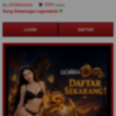
By
DEWANAGA
7777
sales
Sang Dewanaga Legendaris
LOGIN
DAFTAR