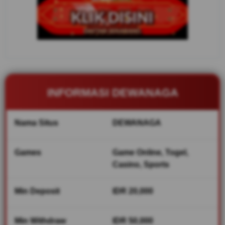
Di Dewanaga
resmi tentu
tidak
gunakan
angka
apapun untuk
diakses. Bisa
bantu kamu
naik level
INFORMASI DEWANAGA
menghasilkan
pundi pundi
bernilai
Nama Situs
DEWANAGA
jutaan rupiah
setiap
harinya
Games
Game Online, Togel,
langsung cair
Casino, Sports
ke kantong
saudara!
Min Deposit
IDR 20,000
V
i
Min Withdraw
IDR 50,000