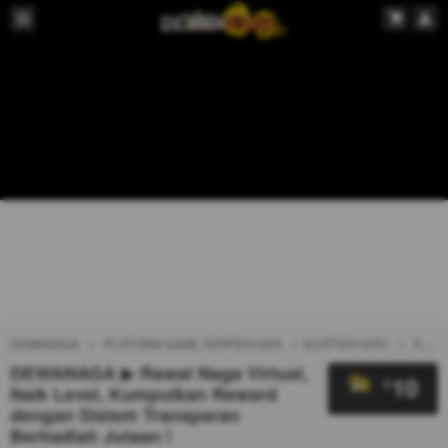
DEWANAGA
PLATORM GAME TERPERCAYA
SCATTER EPIC
EPIC GAMING INDONESIA
DEWANAGA ▶ Rawat Naga Virtual,
10
$
Naik Level, Kumpulkan Reward
dengan Sistem Transparan
Berhadiah Jutaan !