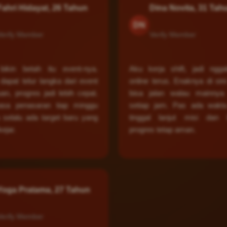
Fahri Hidayat, 26 Tahun
Dina Novita, 31 Tah
DN
Verify Member
Verify Member
bikin betah itu event-nya.
Aku kerja shift, jadi ngg
dapat telur langka dari event
online terus. Enaknya di sin
an, progres jadi lebih cepat.
bisa jalan walau mainnya
asa penasaran tiap minggu
setiap jam. Pas ada waktu
 selalu ada target baru yang
tinggal lanjut misi dan l
kejar.
progres tetap aman.
Yoga Pratama, 27 Tahun
Verify Member