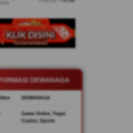
100.00
10.00
 menghasilkan pundi pundi bernilai
nths
n rupiah setiap harinya langsung cair ke
ong saudara!
NFORMASI DEWANAGA
itus
DEWANAGA
Game Online, Togel,
Casino, Sports