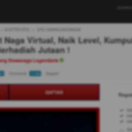
DEWAN
SCATTER EPIC
EPIC GAMING INDONESIA
aga Virtual, Naik Level, Kump
erhadiah Jutaan !
ang Dewanaga Legendaris
Comments
Support
01
17.945
DAFTAR
Regul
Regu
Inc
DE
Inc
Suka
GA
Inc
GA
Dewa
apap
Ex