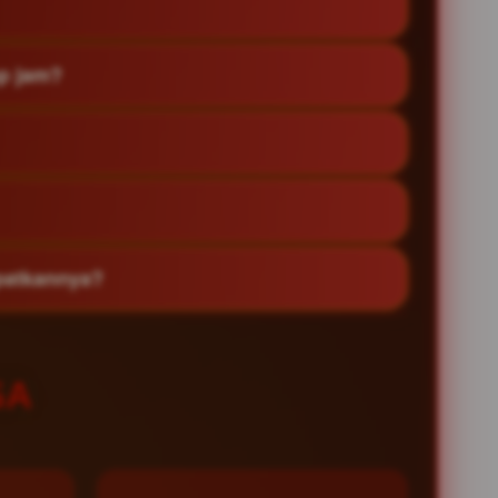
ik terakhir. Kalau kamu lama tidak aktif, naga
ap jam?
kan (stok pakan gratis diperbarui tiap 2 jam),
santai untuk menambah kedekatan). Naga tetap
berapa hari, naga hanya tertidur dan progres
uhan akan berjalan lagi.
alur evolusi bercabang seperti api, es, dan
patkannya?
 berdasarkan level dan aktivitas, jadi waktu
evel yang berbeda. Naga langka umumnya bisa
 Jadi selain faktor perawatan, ada juga elemen
GA