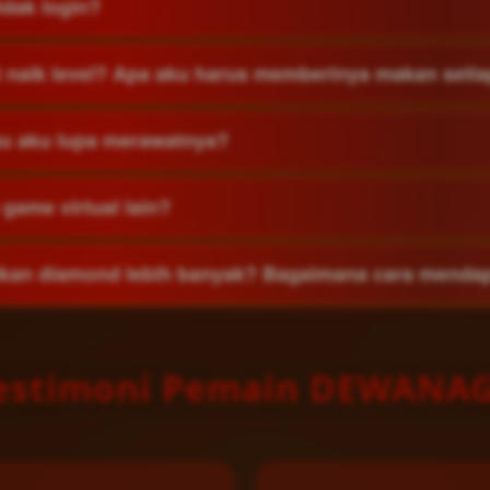
idak login?
, jadi saat kamu kembali login, permainan lanjut dari tit
 naik level? Apa aku harus memberinya makan seti
buhan aktif melambat sementara, bukan terhapus.
 dibuat fleksibel dengan tiga aktivitas utama: Memberi Ma
au aku lupa merawatnya?
rintangan atau membakar target), dan Bermain (interaksi 
aksi rutin, level naik jauh lebih cepat.
aga mati, hilang, atau kabur. Jika kamu tidak aktif be
me virtual lain?
bali, cukup lanjutkan perawatan seperti biasa dan pertumb
 dengan progres RPG yang terasa jelas. Nagamu punya j
lkan diamond lebih banyak? Bagaimana cara menda
kemampuan unik. Selain itu, ada sistem reward bertahap
on.
a, dan Legendaris, dengan potensi bonus diamond per l
ntu atau lewat kombinasi dua naga dewasa di Kuil Perpaduan.
estimoni Pemain DEWANA
il.