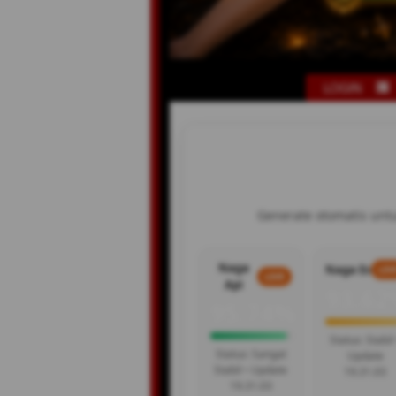
LOGIN
Generate S
Generate otomatis untuk
Naga
Naga Es
LIV
LIVE
Api
93.6
98.19%
Status: Stabil
Status: Sangat
Update
Stabil • Update
19.31.03
19.31.03