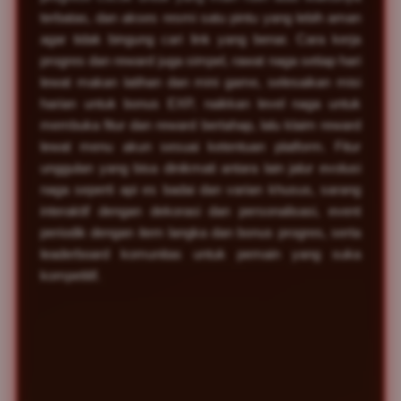
terbatas, dan akses resmi satu pintu yang lebih aman
agar tidak bingung cari link yang benar. Cara kerja
progres dan reward juga simpel, rawat naga setiap hari
lewat makan latihan dan mini game, selesaikan misi
harian untuk bonus EXP, naikkan level naga untuk
membuka fitur dan reward bertahap, lalu klaim reward
lewat menu akun sesuai ketentuan platform. Fitur
unggulan yang bisa dinikmati antara lain jalur evolusi
naga seperti api es badai dan varian khusus, sarang
interaktif dengan dekorasi dan personalisasi, event
periodik dengan item langka dan bonus progres, serta
leaderboard komunitas untuk pemain yang suka
kompetitif.