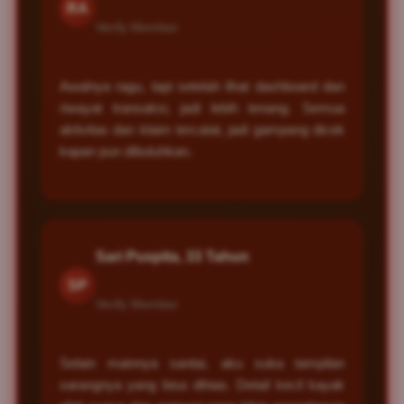
RA
Verify Member
Awalnya ragu, tapi setelah lihat dashboard dan
riwayat transaksi, jadi lebih tenang. Semua
aktivitas dan klaim tercatat, jadi gampang dicek
kapan pun dibutuhkan.
Sari Puspita, 33 Tahun
SP
Verify Member
Selain mainnya santai, aku suka tampilan
sarangnya yang bisa dihias. Detail kecil kayak