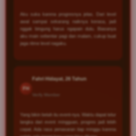
Aku suka karena progresnya jelas. Dari level
awal sampai sekarang naiknya kerasa, jadi
nggak bingung harus ngapain dulu. Biasanya
aku main sebentar pagi dan malam, cukup buat
jaga ritme level nagaku.
Fahri Hidayat, 26 Tahun
FH
Verify Member
Yang bikin betah itu event-nya. Waktu dapat telur
langka dari event mingguan, progres jadi lebih
cepat. Ada rasa penasaran tiap minggu karena