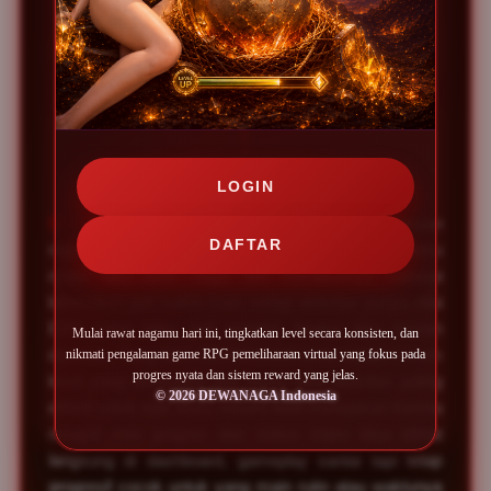
Transparan
Berhadiah Jutaan
!
LOGIN
DEWANAGA
adalah platform game pemeliharaan
DAFTAR
naga virtual yang seru dan ringan dimainkan, kamu
mulai dari telur naga lalu merawatnya sampai
berevolusi jadi makin kuat, setiap aktivitas punya nilai
EXP yang jelas jadi progres terasa dan mudah
Mulai rawat nagamu hari ini, tingkatkan level secara konsisten, dan
nikmati pengalaman game RPG pemeliharaan virtual yang fokus pada
dipantau. Yang bikin DEWANAGA beda adalah sistem
progres nyata dan sistem reward yang jelas.
level yang terstruktur jadi kamu tahu aktivitas paling
© 2026 DEWANAGA Indonesia
efektif untuk naik level, reward lebih transparan karena
riwayat misi progres dan status klaim bisa dilihat
langsung di dashboard, gameplay santai tapi tetap
progresif cocok untuk yang main rutin atau waktunya