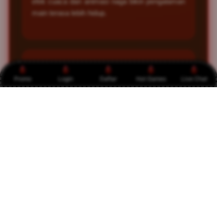
efek cuaca dan animasi naga bikin pengalaman
main terasa lebih hidup.
Yoga Pratama, 27 Tahun
Promo
Login
Daftar
Hot Games
Live Chat
YP
Verify Member
Leaderboard dan komunitasnya seru, jadi ada
motivasi tambahan buat naikin level naga.
Nggak berasa main sendirian karena banyak
tips dari pemain lain yang bisa langsung
dipraktikkan.