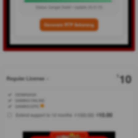
Status: Sangat Stabil • Update 20.31.55
Generate RTP Sekarang
Show More
10
$
Regular License
Regular
Included:
DEWANAGA
License
Included:
GAMING ONLINE
SELECTED
Included:
GAMING EPIC
88
$
100.00
10.00
Extend support to 12 months
$
$
Suka salah
masuk situs
dewa naga??