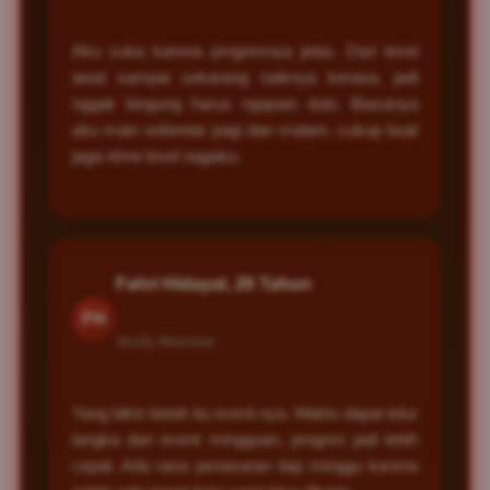
Aku suka karena progresnya jelas. Dari level
awal sampai sekarang naiknya kerasa, jadi
nggak bingung harus ngapain dulu. Biasanya
aku main sebentar pagi dan malam, cukup buat
jaga ritme level nagaku.
Fahri Hidayat, 26 Tahun
FH
Verify Member
Yang bikin betah itu event-nya. Waktu dapat telur
langka dari event mingguan, progres jadi lebih
cepat. Ada rasa penasaran tiap minggu karena