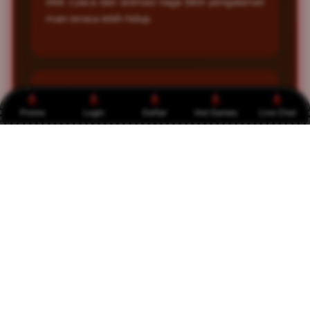
efek cuaca dan animasi naga bikin pengalaman
main terasa lebih hidup.
Yoga Pratama, 27 Tahun
Promo
Login
Daftar
Hot Games
Live Chat
YP
Verify Member
Leaderboard dan komunitasnya seru, jadi ada
motivasi tambahan buat naikin level naga.
Nggak berasa main sendirian karena banyak
tips dari pemain lain yang bisa langsung
dipraktikkan.