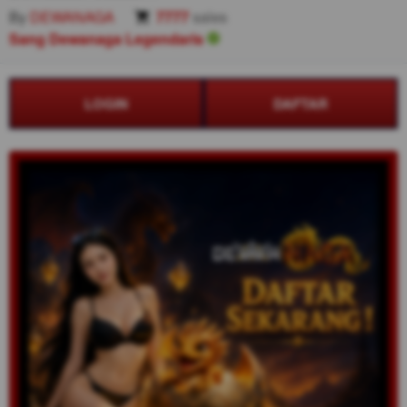
By
DEWANAGA
7777
sales
Sang Dewanaga Legendaris
LOGIN
DAFTAR