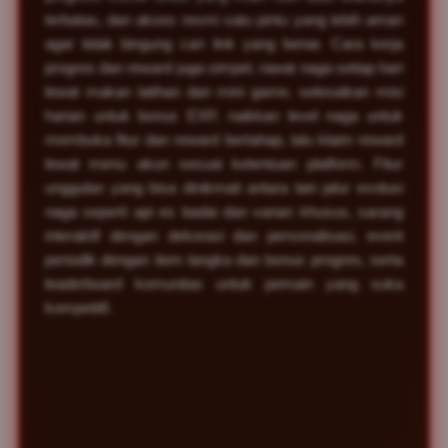
terbatas, dan akses resmi satu pintu yang lebih aman
agar tidak bingung cari link yang benar. Cara kerja
progres dan reward juga simpel, rawat naga setiap hari
lewat makan latihan dan mini game, selesaikan misi
harian untuk bonus EXP, naikkan level naga untuk
membuka fitur dan reward bertahap, lalu klaim reward
lewat menu akun sesuai ketentuan platform. Fitur
unggulan yang bisa dinikmati antara lain jalur evolusi
naga seperti api es badai dan varian khusus, sarang
interaktif dengan dekorasi dan personalisasi, event
periodik dengan item langka dan bonus progres, serta
leaderboard komunitas untuk pemain yang suka
kompetitif.