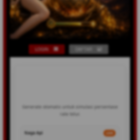
LOGIN
DAFTAR
Generate System
DewaNaga
Generate otomatis untuk simulasi persentase
rate telur.
Naga Api
LIVE