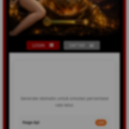
LOGIN
DAFTAR
Generate System
DewaNaga
Generate otomatis untuk simulasi persentase
rate telur.
Naga Api
LIVE