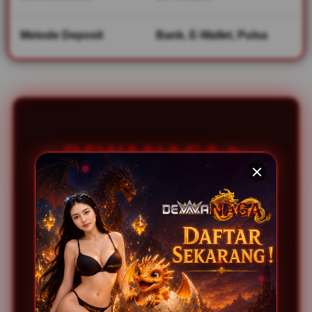
e
w
l
Metode Deposit
Bank, E-Wallet, Pulsa
i
c
e
n
s
e
d
DEWANAGA ▶
e
t
Rawat Naga
a
i
Virtual, Naik
l
s
Level, Kumpulkan
Reward dengan
Sistem