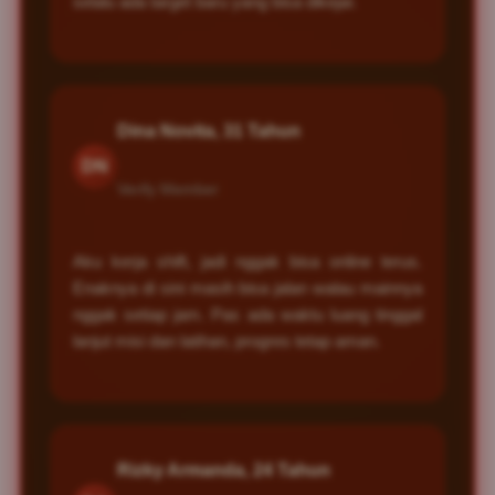
selalu ada target baru yang bisa dikejar.
Dina Novita, 31 Tahun
DN
Verify Member
Aku kerja shift, jadi nggak bisa online terus.
Enaknya di sini masih bisa jalan walau mainnya
nggak setiap jam. Pas ada waktu luang tinggal
lanjut misi dan latihan, progres tetap aman.
Rizky Armanda, 24 Tahun