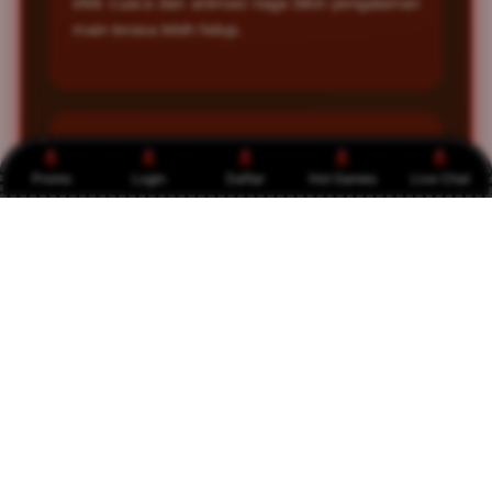
efek cuaca dan animasi naga bikin pengalaman
main terasa lebih hidup.
Yoga Pratama, 27 Tahun
Promo
Login
Daftar
Hot Games
Live Chat
YP
Verify Member
Leaderboard dan komunitasnya seru, jadi ada
motivasi tambahan buat naikin level naga.
Nggak berasa main sendirian karena banyak
tips dari pemain lain yang bisa langsung
dipraktikkan.