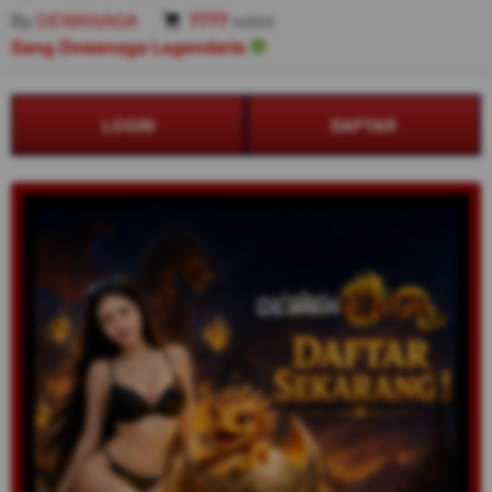
By
DEWANAGA
7777
sales
Sang Dewanaga Legendaris
LOGIN
DAFTAR