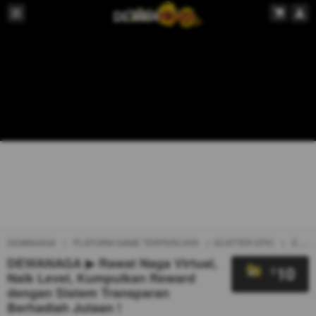
DEWANAGA
PLATORM GAME TERPERCAYA
SCATTER EPIC
EPIC GAMING INDONESIA
DEWANAGA ▶ Rawat Naga Virtual,
10
$
Naik Level, Kumpulkan Reward
dengan Sistem Transparan
Berhadiah Jutaan !