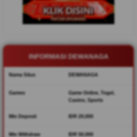
Di Dewanaga
resmi tentu
tidak
gunakan
angka
apapun untuk
diakses. Bisa
bantu kamu
naik level
INFORMASI DEWANAGA
menghasilkan
pundi pundi
bernilai
Nama Situs
DEWANAGA
jutaan rupiah
setiap
harinya
Games
Game Online, Togel,
langsung cair
Casino, Sports
ke kantong
saudara!
Min Deposit
IDR 20,000
V
i
Min Withdraw
IDR 50,000