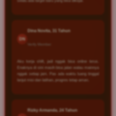
selalu ada target baru yang bisa dikejar.
Dina Novita, 31 Tahun
DN
Verify Member
Aku kerja shift, jadi nggak bisa online terus.
Enaknya di sini masih bisa jalan walau mainnya
nggak setiap jam. Pas ada waktu luang tinggal
lanjut misi dan latihan, progres tetap aman.
Rizky Armanda, 24 Tahun