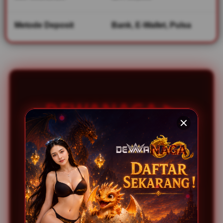
e
w
l
Metode Deposit
Bank, E-Wallet, Pulsa
i
c
e
n
s
e
d
DEWANAGA ▶
e
t
Rawat Naga
a
i
Virtual, Naik
l
s
Level, Kumpulkan
Reward dengan
Sistem