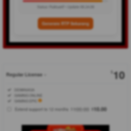
Status: Fluktuatif • Update 08.24.08
Generate RTP Sekarang
Show More
10
$
Regular License
Regular
Included:
DEWANAGA
License
Included:
GAMING ONLINE
SELECTED
Included:
GAMING EPIC
88
$
100.00
10.00
Extend support to 12 months
$
$
Suka salah
masuk situs
dewa naga??