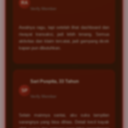
RA
Verify Member
Awalnya ragu, tapi setelah lihat dashboard dan
riwayat transaksi, jadi lebih tenang. Semua
aktivitas dan klaim tercatat, jadi gampang dicek
kapan pun dibutuhkan.
Sari Puspita, 33 Tahun
SP
Verify Member
Selain mainnya santai, aku suka tampilan
sarangnya yang bisa dihias. Detail kecil kayak