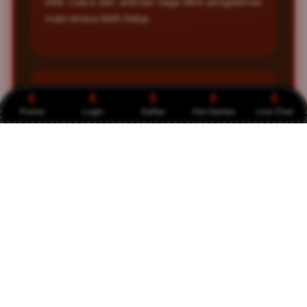
efek cuaca dan animasi naga bikin pengalaman
main terasa lebih hidup.
Yoga Pratama, 27 Tahun
Promo
Login
Daftar
Hot Games
Live Chat
YP
Verify Member
Leaderboard dan komunitasnya seru, jadi ada
motivasi tambahan buat naikin level naga.
Nggak berasa main sendirian karena banyak
tips dari pemain lain yang bisa langsung
dipraktikkan.