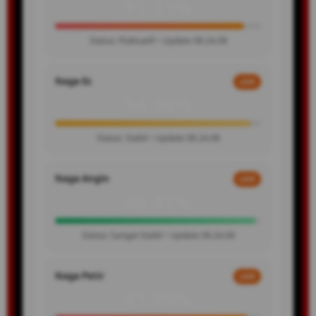
91.21%
Status: Fluktuatif • Update 08.24.08
Naga Es
LIVE
94.94%
Status: Stabil • Update 08.24.08
Naga Angin
LIVE
98.41%
Status: Sangat Stabil • Update 08.24.08
Naga Petir
LIVE
91.95%