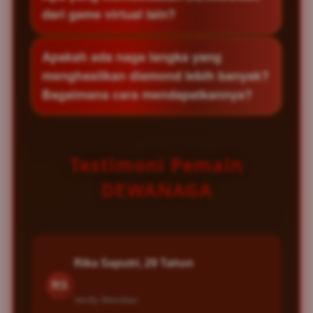
(mini-game seperti terbang hindari
seperti naga mati, hilang, atau kabur. Jika
dari game virtual lain?
rintangan atau membakar target), dan
kamu tidak aktif beberapa hari, naga
Bermain (interaksi santai untuk
hanya tertidur dan progres aktifnya
DEWANAGA menggabungkan simulasi
Apakah ada naga langka yang
menambah kedekatan). Naga tetap
berhenti sementara. Begitu kamu kembali,
peliharaan dengan progres RPG yang
menghasilkan diamond lebih banyak?
tumbuh pasif saat kamu offline, tapi kalau
cukup lanjutkan perawatan seperti biasa
terasa jelas. Nagamu punya jalur evolusi
Bagaimana cara mendapatkannya?
interaksi rutin, level naik jauh lebih cepat.
dan pertumbuhan akan berjalan lagi.
bercabang seperti api, es, dan badai yang
memengaruhi bentuk sarang serta
Ada. Tier naga dibagi menjadi Biasa,
kemampuan unik. Selain itu, ada sistem
Langka, dan Legendaris, dengan potensi
Testimoni Pemain
reward bertahap berdasarkan level dan
bonus diamond per level yang berbeda.
aktivitas, jadi waktu bermain terasa lebih
Naga langka umumnya bisa didapat dari
DEWANAGA
terarah dan tidak monoton.
Telur Misterius saat event tertentu atau
lewat kombinasi dua naga dewasa di Kuil
Perpaduan. Jadi selain faktor perawatan,
ada juga elemen koleksi dan strategi untuk
Rika Saputri, 29 Tahun
memaksimalkan hasil.
RS
Verify Member