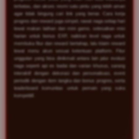
terbatas, dan akses resmi satu pintu yang lebih aman
agar tidak bingung cari link yang benar. Cara kerja
progres dan reward juga simpel, rawat naga setiap hari
lewat makan latihan dan mini game, selesaikan misi
harian untuk bonus EXP, naikkan level naga untuk
membuka fitur dan reward bertahap, lalu klaim reward
lewat menu akun sesuai ketentuan platform. Fitur
unggulan yang bisa dinikmati antara lain jalur evolusi
naga seperti api es badai dan varian khusus, sarang
interaktif dengan dekorasi dan personalisasi, event
periodik dengan item langka dan bonus progres, serta
leaderboard komunitas untuk pemain yang suka
kompetitif.