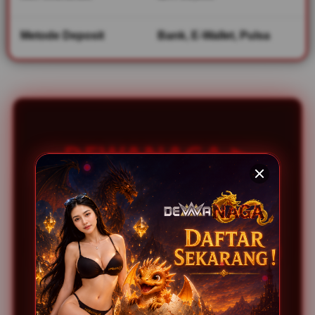
e
w
l
Metode Deposit
Bank, E-Wallet, Pulsa
i
c
e
n
s
e
d
DEWANAGA ▶
e
t
Rawat Naga
a
i
Virtual, Naik
l
s
Level, Kumpulkan
Reward dengan
Sistem