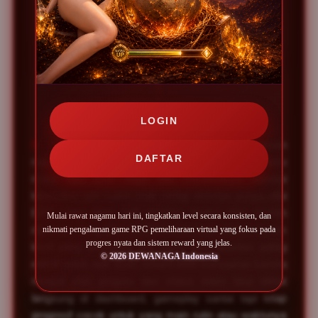
Transparan
Berhadiah Jutaan
!
LOGIN
DEWANAGA
adalah platform game pemeliharaan
DAFTAR
naga virtual yang seru dan ringan dimainkan, kamu
mulai dari telur naga lalu merawatnya sampai
berevolusi jadi makin kuat, setiap aktivitas punya nilai
EXP yang jelas jadi progres terasa dan mudah
Mulai rawat nagamu hari ini, tingkatkan level secara konsisten, dan
nikmati pengalaman game RPG pemeliharaan virtual yang fokus pada
dipantau. Yang bikin DEWANAGA beda adalah sistem
progres nyata dan sistem reward yang jelas.
level yang terstruktur jadi kamu tahu aktivitas paling
© 2026 DEWANAGA Indonesia
efektif untuk naik level, reward lebih transparan karena
riwayat misi progres dan status klaim bisa dilihat
langsung di dashboard, gameplay santai tapi tetap
progresif cocok untuk yang main rutin atau waktunya