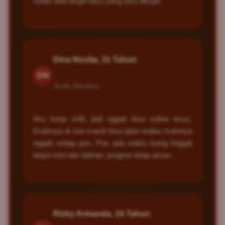
selalu ada target baru yang bisa dikejar.
Dina Novita, 31 Tahun
DN
Verify Member
Aku kerja shift, jadi nggak bisa online terus.
Enaknya di sini masih bisa jalan walau mainnya
nggak setiap jam. Pas ada waktu luang tinggal
lanjut misi dan latihan, progres tetap aman.
Rizky Armanda, 24 Tahun