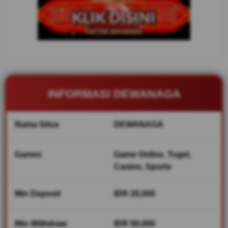
Di Dewanaga
resmi tentu
tidak
gunakan
angka
apapun untuk
diakses. Bisa
bantu kamu
naik level
INFORMASI DEWANAGA
menghasilkan
pundi pundi
bernilai
Nama Situs
DEWANAGA
jutaan rupiah
setiap
harinya
Games
Game Online, Togel,
langsung cair
Casino, Sports
ke kantong
saudara!
Min Deposit
IDR 20,000
V
i
Min Withdraw
IDR 50,000