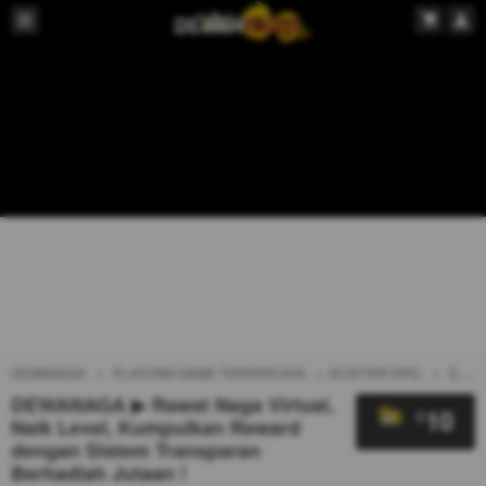
DEWANAGA
PLATORM GAME TERPERCAYA
SCATTER EPIC
EPIC GAMING INDONESIA
DEWANAGA ▶ Rawat Naga Virtual,
10
$
Naik Level, Kumpulkan Reward
dengan Sistem Transparan
Berhadiah Jutaan !