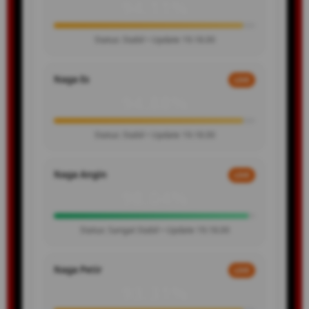
94.11%
Status: Stabil • Update 19.18.00
Naga Es
LIVE
94.88%
Status: Stabil • Update 19.18.00
Naga Angin
LIVE
98.04%
Status: Sangat Stabil • Update 19.18.00
Naga Petir
LIVE
93.31%