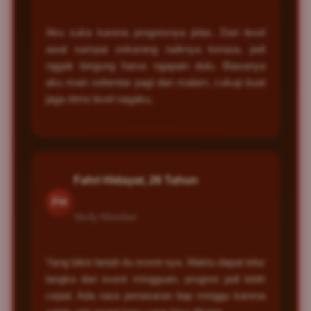
Aku suka karena progresnya jelas. Dari level
awal sampai sekarang naiknya kerasa, jadi
nggak bingung harus ngapain dulu. Biasanya
aku main sebentar pagi dan malam, cukup buat
jaga ritme level nagaku.
Fahri Hidayat, 26 Tahun
FH
Verify Member
Yang bikin betah itu event-nya. Waktu dapat telur
langka dari event mingguan, progres jadi lebih
cepat. Ada rasa penasaran tiap minggu karena