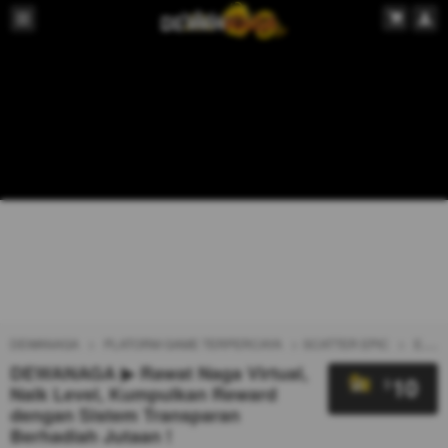
DEWANAGA
PLATORM GAME TERPERCAYA
SCATTER EPIC
EPIC GAMING INDONESIA
DEWANAGA ▶ Rawat Naga Virtual,
10
$
Naik Level, Kumpulkan Reward
dengan Sistem Transparan
Berhadiah Jutaan !