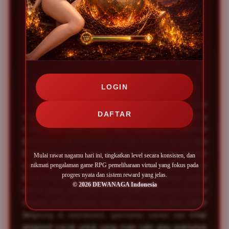
Transparan
Berhadiah Jutaan
!
LOGIN
DEWANAGA
adalah platform game pemeliharaan
DAFTAR
naga virtual yang seru dan ringan dimainkan, kamu
mulai dari telur naga lalu merawatnya sampai
berevolusi jadi makin kuat, setiap aktivitas punya nilai
EXP yang jelas jadi progres terasa dan mudah
Mulai rawat nagamu hari ini, tingkatkan level secara konsisten, dan
nikmati pengalaman game RPG pemeliharaan virtual yang fokus pada
dipantau. Yang bikin DEWANAGA beda adalah sistem
progres nyata dan sistem reward yang jelas.
level yang terstruktur jadi kamu tahu aktivitas paling
© 2026 DEWANAGA Indonesia
efektif untuk naik level, reward lebih transparan karena
riwayat misi progres dan status klaim bisa dilihat
langsung di dashboard, gameplay santai tapi tetap
progresif cocok untuk yang main rutin atau waktunya