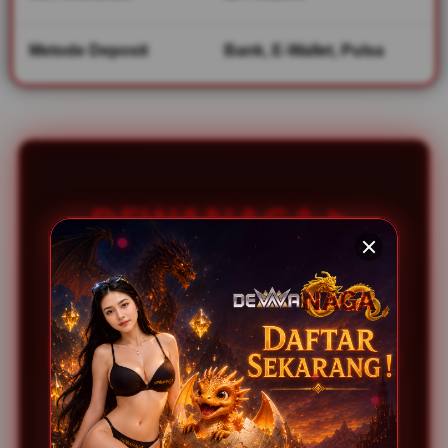
e
w
l
Metode Deposit
Bank, E-Wallet, Pulsa
i
c
e
n
s
e
d
DEWANAGA ▶
e
t
Rawat Naga
a
i
Virtual, Naik
l
s
Level, Kumpulkan
Reward dengan
Sistem