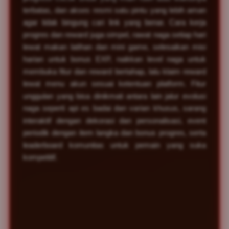
terbatas, dan akses resmi satu pintu yang lebih aman
agar tidak bingung cari link yang benar. Cara kerja
progres dan reward juga simpel, rawat naga setiap hari
lewat makan latihan dan mini game, selesaikan misi
harian untuk bonus EXP, naikkan level naga untuk
membuka fitur dan reward bertahap, lalu klaim reward
lewat menu akun sesuai ketentuan platform. Fitur
unggulan yang bisa dinikmati antara lain jalur evolusi
naga seperti api es badai dan varian khusus, sarang
interaktif dengan dekorasi dan personalisasi, event
periodik dengan item langka dan bonus progres, serta
leaderboard komunitas untuk pemain yang suka
kompetitif.