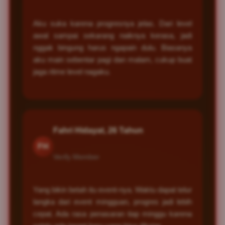
Aku suka karena progresnya jelas. Dari level
awal sampai sekarang naiknya kerasa, jadi
nggak bingung harus ngapain dulu. Biasanya
aku main sebentar pagi dan malam, cukup buat
jaga ritme level nagaku.
Fahri Hidayat, 26 Tahun
FH
Verify Member
Yang bikin betah itu event-nya. Waktu dapat telur
langka dari event mingguan, progres jadi lebih
cepat. Ada rasa penasaran tiap minggu karena