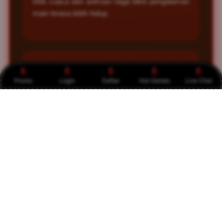
efek cuaca dan animasi naga bikin pengalaman
main terasa lebih hidup.
Yoga Pratama, 27 Tahun
Promo
Login
Daftar
Hot Games
Live Chat
YP
Verify Member
Leaderboard dan komunitasnya seru, jadi ada
motivasi tambahan buat naikin level naga.
Nggak berasa main sendirian karena banyak
tips dari pemain lain yang bisa langsung
dipraktikkan.