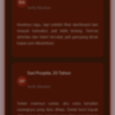
RA
Verify Member
Awalnya ragu, tapi setelah lihat dashboard dan
riwayat transaksi, jadi lebih tenang. Semua
aktivitas dan klaim tercatat, jadi gampang dicek
kapan pun dibutuhkan.
Sari Puspita, 33 Tahun
SP
Verify Member
Selain mainnya santai, aku suka tampilan
sarangnya yang bisa dihias. Detail kecil kayak