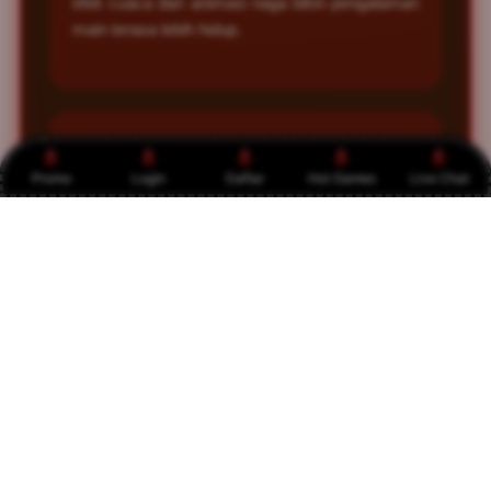
efek cuaca dan animasi naga bikin pengalaman
main terasa lebih hidup.
Yoga Pratama, 27 Tahun
Promo
Login
Daftar
Hot Games
Live Chat
YP
Verify Member
Leaderboard dan komunitasnya seru, jadi ada
motivasi tambahan buat naikin level naga.
Nggak berasa main sendirian karena banyak
tips dari pemain lain yang bisa langsung
dipraktikkan.