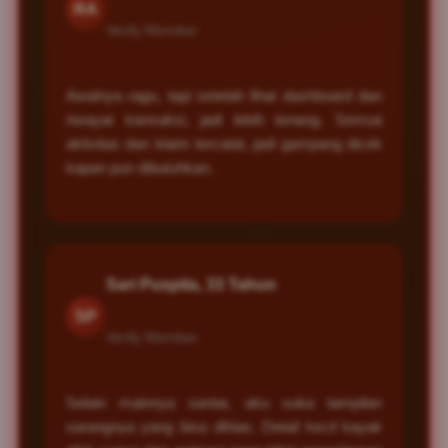
RA
Verify Member
Awalnya ragu, tapi setelah lihat dashboard dan
riwayat transaksi, jadi lebih tenang. Semua
aktivitas dan klaim tercatat, jadi gampang dicek
kapan pun dibutuhkan.
Sari Puspita, 33 Tahun
SP
Verify Member
Selain mainnya santai, aku suka tampilan
sarangnya yang bisa dihias. Detail kecil kayak