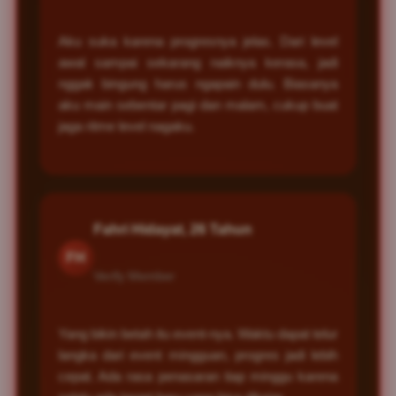
Aku suka karena progresnya jelas. Dari level
awal sampai sekarang naiknya kerasa, jadi
nggak bingung harus ngapain dulu. Biasanya
aku main sebentar pagi dan malam, cukup buat
jaga ritme level nagaku.
Fahri Hidayat, 26 Tahun
FH
Verify Member
Yang bikin betah itu event-nya. Waktu dapat telur
langka dari event mingguan, progres jadi lebih
cepat. Ada rasa penasaran tiap minggu karena