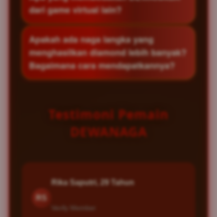
(mini-game seperti terbang hindari
seperti naga mati, hilang, atau kabur. Jika
dari game virtual lain?
rintangan atau membakar target), dan
kamu tidak aktif beberapa hari, naga
Bermain (interaksi santai untuk
hanya tertidur dan progres aktifnya
DEWANAGA menggabungkan simulasi
Apakah ada naga langka yang
menambah kedekatan). Naga tetap
berhenti sementara. Begitu kamu kembali,
peliharaan dengan progres RPG yang
menghasilkan diamond lebih banyak?
tumbuh pasif saat kamu offline, tapi kalau
cukup lanjutkan perawatan seperti biasa
terasa jelas. Nagamu punya jalur evolusi
Bagaimana cara mendapatkannya?
interaksi rutin, level naik jauh lebih cepat.
dan pertumbuhan akan berjalan lagi.
bercabang seperti api, es, dan badai yang
memengaruhi bentuk sarang serta
Ada. Tier naga dibagi menjadi Biasa,
kemampuan unik. Selain itu, ada sistem
Langka, dan Legendaris, dengan potensi
Testimoni Pemain
reward bertahap berdasarkan level dan
bonus diamond per level yang berbeda.
aktivitas, jadi waktu bermain terasa lebih
Naga langka umumnya bisa didapat dari
DEWANAGA
terarah dan tidak monoton.
Telur Misterius saat event tertentu atau
lewat kombinasi dua naga dewasa di Kuil
Perpaduan. Jadi selain faktor perawatan,
ada juga elemen koleksi dan strategi untuk
Rika Saputri, 29 Tahun
memaksimalkan hasil.
RS
Verify Member