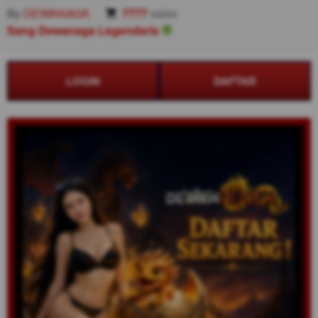
By
DEWANAGA
7777
sales
Sang Dewanaga Legendaris
LOGIN
DAFTAR