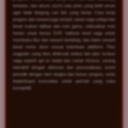
terbatas, dan akses resmi satu pintu yang lebih aman
agar tidak bingung cari link yang benar. Cara kerja
progres dan reward juga simpel, rawat naga setiap hari
lewat makan latihan dan mini game, selesaikan misi
harian untuk bonus EXP, naikkan level naga untuk
membuka fitur dan reward bertahap, lalu klaim reward
lewat menu akun sesuai ketentuan platform. Fitur
unggulan yang bisa dinikmati antara lain jalur evolusi
naga seperti api es badai dan varian khusus, sarang
interaktif dengan dekorasi dan personalisasi, event
periodik dengan item langka dan bonus progres, serta
leaderboard komunitas untuk pemain yang suka
kompetitif.