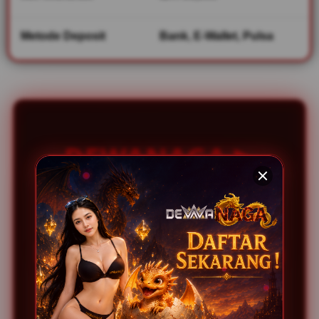
e
w
l
Metode Deposit
Bank, E-Wallet, Pulsa
i
c
e
n
s
e
d
DEWANAGA ▶
e
t
Rawat Naga
a
i
Virtual, Naik
l
s
Level, Kumpulkan
Reward dengan
Sistem