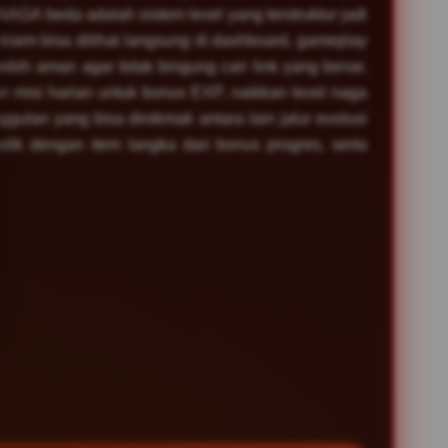
NAGA beda adalah sistem level yang terstruktur jadi
s klaim bisa dilihat langsung di dashboard, gameplay
lebih aman agar tidak bingung cari link yang benar.
an misi harian untuk bonus EXP, naikkan level naga
gulan yang bisa dinikmati antara lain jalur evolusi
iodik dengan item langka dan bonus progres, serta