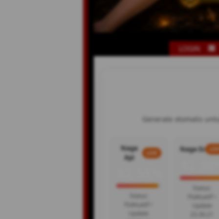
LOGIN
Generate S
Generate otomatis untuk
Naga
Naga Es
LIV
LIVE
Api
97.3
91.48%
Status: Sanga
Status:
Stabil • Upda
Fluktuatif •
23.30.26
Update