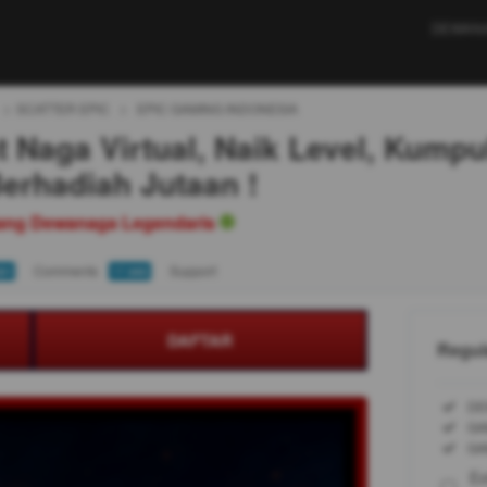
DEWAN
SCATTER EPIC
EPIC GAMING INDONESIA
aga Virtual, Naik Level, Kump
erhadiah Jutaan !
ang Dewanaga Legendaris
Comments
Support
01
17.945
DAFTAR
Regul
Regu
Inc
DE
Inc
Suka
GA
Inc
GA
Dewa
apap
Ex