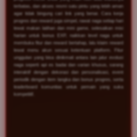
terbatas, dan akses resmi satu pintu yang lebih aman
agar tidak bingung cari link yang benar. Cara kerja
progres dan reward juga simpel, rawat naga setiap hari
lewat makan latihan dan mini game, selesaikan misi
harian untuk bonus EXP, naikkan level naga untuk
membuka fitur dan reward bertahap, lalu klaim reward
lewat menu akun sesuai ketentuan platform. Fitur
unggulan yang bisa dinikmati antara lain jalur evolusi
naga seperti api es badai dan varian khusus, sarang
interaktif dengan dekorasi dan personalisasi, event
periodik dengan item langka dan bonus progres, serta
leaderboard komunitas untuk pemain yang suka
kompetitif.