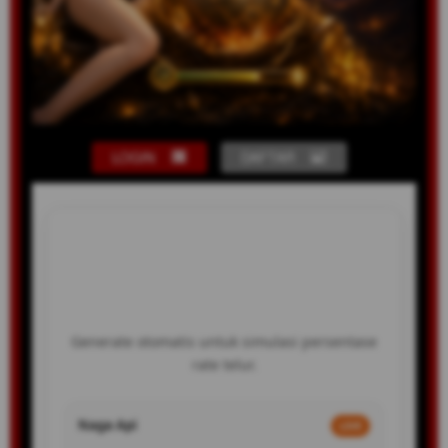
LOGIN
DAFTAR
Generate System
DewaNaga
Generate otomatis untuk simulasi persentase
rate telur.
Naga Api
LIVE