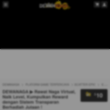
DEWANAGA
PLATORM GAME TERPERCAYA
SCATTER EPIC
EPIC GAMING INDONESIA
DEWANAGA ▶ Rawat Naga Virtual,
10
$
Naik Level, Kumpulkan Reward
dengan Sistem Transparan
Berhadiah Jutaan !