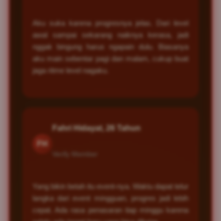
Aku suka karena progresnya jelas. Dari level
awal sampai sekarang naiknya kerasa, jadi
nggak bingung harus ngapain dulu. Biasanya
aku main sebentar pagi dan malam, cukup buat
jaga ritme level nagaku.
Fahri Hidayat, 26 Tahun
FH
Verify Member
Yang bikin betah itu event-nya. Waktu dapat telur
langka dari event mingguan, progres jadi lebih
cepat. Ada rasa penasaran tiap minggu karena