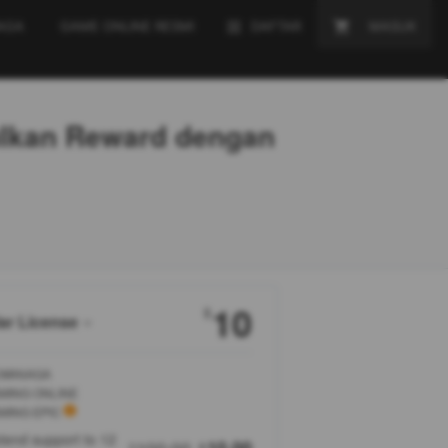
AGA
GAME ONLINE RESMI
DAFTAR
MASUK
ulkan Reward dengan
10
$
ar License
88
lar License
$
SELECTED
luded:
WANAGA
luded:
 salah masuk situs dewa naga?? Di
MING ONLINE
luded:
MING EPIC
naga resmi tentu tidak gunakan angka
un untuk diakses. Bisa bantu kamu naik
tend support to 12
$
$