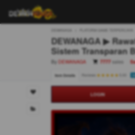
DEWANAGA
PLATORM GAME TERPERCAYA
DEWANAGA ▶ Rawat N
Sistem Transparan B
By
DEWANAGA
7777
sales
S
5.00
Reviews
5.00
Item Details
10
stars
LOGIN