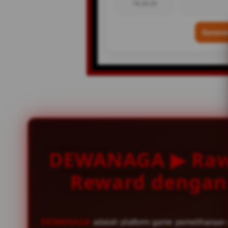
16.24.33
Genera
DEWANAGA ▶ Rawa
Reward dengan 
DEWANAGA
adalah platform game pemeliharaan n