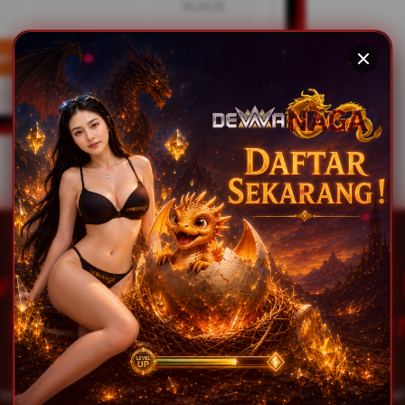
16.24.33
te RTP Sekarang
t Naga Virtual, Naik 
Sistem Transparan Ber
aga virtual yang seru dan ringan dimainkan, kamu mulai dari 