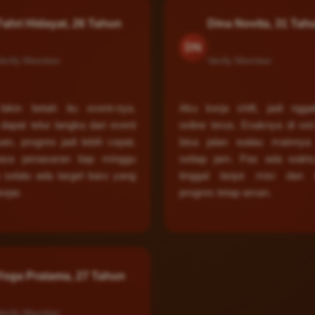
Fahri Hidayat, 26 Tahun
Dina Novita, 31 Tah
DN
Verify Member
Verify Member
bikin betah itu event-nya.
Aku kerja shift, jadi ngg
dapat telur langka dari event
online terus. Enaknya di sin
an, progres jadi lebih cepat.
bisa jalan walau mainnya
asa penasaran tiap minggu
setiap jam. Pas ada waktu
 selalu ada target baru yang
tinggal lanjut misi dan l
kejar.
progres tetap aman.
Yoga Pratama, 27 Tahun
Verify Member