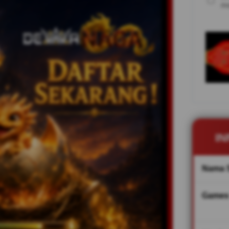
level
mo
jutaa
kant
V
i
e
w
l
i
c
e
n
I
s
e
d
Nama S
e
t
Games
a
i
l