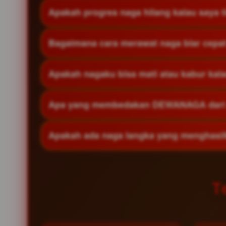
Apakah progres naga hilang kalau saya t
Tidak hilang. Progres akun tersimpan otomatis
Bagaimana cara merawat naga biar cepat
hanya masuk mode istirahat sehingga pertum
Tidak harus setiap jam. Perawatan di DEWANAGA
Apakah nagaku bisa mati atau kabur kal
Melatih (mini-game seperti terbang hindari 
tumbuh pasif saat kamu offline, tapi kalau inter
Tidak. Tidak ada hukuman permanen seperti n
Apa yang membedakan DEWANAGA dari ga
aktifnya berhenti sementara. Begitu kamu kem
DEWANAGA menggabungkan simulasi peliharaan
Apakah ada naga langka yang menghasi
badai yang memengaruhi bentuk sarang serta 
bermain terasa lebih terarah dan tidak monot
Ada. Tier naga dibagi menjadi Biasa, Langk
didapat dari Telur Misterius saat event terte
T
koleksi dan strategi untuk memaksimalkan has