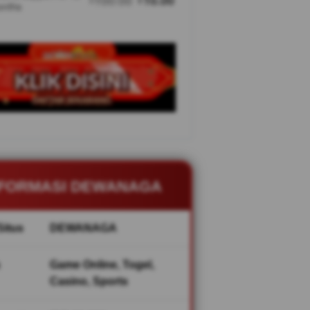
100.00
10.00
 menghasilkan pundi pundi bernilai
nths
n rupiah setiap harinya langsung cair ke
ong saudara!
NFORMASI DEWANAGA
itus
DEWANAGA
Game Online, Togel,
Casino, Sports