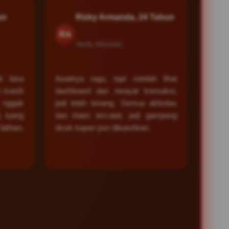
un
Rizky Armanda, 24 Tahun
RA
Verify Member
ak bisa
Awalnya ragu, tapi setelah lihat
i masih
dashboard dan riwayat transaksi,
 nggak
jadi lebih tenang. Semua aktivitas
 luang
dan klaim tercatat, jadi gampang
atihan,
dicek kapan pun dibutuhkan.