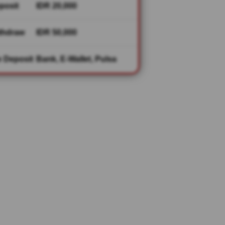
posit
IDR 20,000
thdraw
IDR 50,000
 Deposit
Bank, E-Wallet, Pulsa