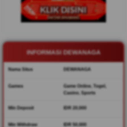
Di Dewanaga
resmi tentu
tidak
gunakan
angka
apapun untuk
diakses. Bisa
bantu kamu
naik level
INFORMASI DEWANAGA
menghasilkan
pundi pundi
bernilai
Nama Situs
DEWANAGA
jutaan rupiah
setiap
harinya
Games
Game Online, Togel,
langsung cair
Casino, Sports
ke kantong
saudara!
Min Deposit
IDR 20,000
V
i
Min Withdraw
IDR 50,000