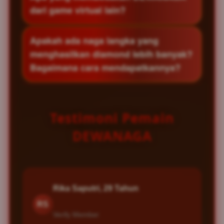
(mini-game seperti terbang hindari
seperti naga mati, hilang, atau kabur. Jika
dari game virtual lain?
rintangan atau membakar target), dan
kamu tidak aktif beberapa hari, naga
Bermain (interaksi santai untuk
hanya tertidur dan progres aktifnya
DEWANAGA menggabungkan simulasi
Apakah ada naga langka yang
menambah kedekatan). Naga tetap
berhenti sementara. Begitu kamu kembali,
peliharaan dengan progres RPG yang
menghasilkan diamond lebih banyak?
tumbuh pasif saat kamu offline, tapi kalau
cukup lanjutkan perawatan seperti biasa
terasa jelas. Nagamu punya jalur evolusi
Bagaimana cara mendapatkannya?
interaksi rutin, level naik jauh lebih cepat.
dan pertumbuhan akan berjalan lagi.
bercabang seperti api, es, dan badai yang
memengaruhi bentuk sarang serta
Ada. Tier naga dibagi menjadi Biasa,
kemampuan unik. Selain itu, ada sistem
Langka, dan Legendaris, dengan potensi
Testimoni Pemain
reward bertahap berdasarkan level dan
bonus diamond per level yang berbeda.
aktivitas, jadi waktu bermain terasa lebih
Naga langka umumnya bisa didapat dari
DEWANAGA
terarah dan tidak monoton.
Telur Misterius saat event tertentu atau
lewat kombinasi dua naga dewasa di Kuil
Perpaduan. Jadi selain faktor perawatan,
ada juga elemen koleksi dan strategi untuk
Rika Saputri, 29 Tahun
memaksimalkan hasil.
RS
Verify Member