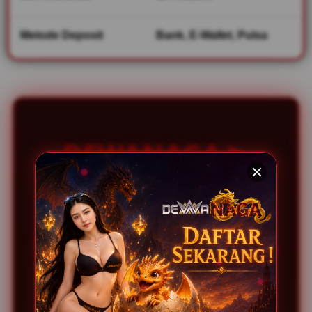
e
w
l
Metode Deposit
Bank, E-Wallet, Pulsa
i
c
e
n
s
e
d
DEWANAGA ▶
e
t
Rawat Naga
a
i
Virtual, Naik
l
s
Level, Kumpulkan
Reward dengan
Sistem