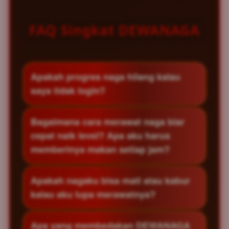
FAQ Singkat DEWANAGA
Apakah progres naga hilang kalau
saya tidak login?
Tidak hilang. Progres akun tersimpan
Bagaimana cara merawat naga biar
otomatis, jadi saat kamu kembali login,
cepat naik level? Apa aku harus
permainan lanjut dari titik terakhir. Kalau
memberinya makan setiap jam?
kamu lama tidak aktif, naga hanya masuk
mode istirahat sehingga pertumbuhan
Tidak harus setiap jam. Perawatan di
Apakah nagaku bisa mati atau kabur
aktif melambat sementara, bukan
DEWANAGA dibuat fleksibel dengan tiga
kalau aku lupa merawatnya?
terhapus.
aktivitas utama: Memberi Makan (stok
pakan gratis diperbarui tiap 2 jam), Melatih
Tidak. Tidak ada hukuman permanen
Apa yang membedakan DEWANAGA