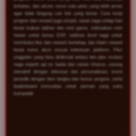
terbatas, dan akses resmi satu pintu yang lebih aman
agar tidak bingung cari link yang benar. Cara kerja
progres dan reward juga simpel, rawat naga setiap hari
lewat makan latihan dan mini game, selesaikan misi
harian untuk bonus EXP, naikkan level naga untuk
membuka fitur dan reward bertahap, lalu klaim reward
lewat menu akun sesuai ketentuan platform. Fitur
unggulan yang bisa dinikmati antara lain jalur evolusi
naga seperti api es badai dan varian khusus, sarang
interaktif dengan dekorasi dan personalisasi, event
periodik dengan item langka dan bonus progres, serta
leaderboard komunitas untuk pemain yang suka
kompetitif.