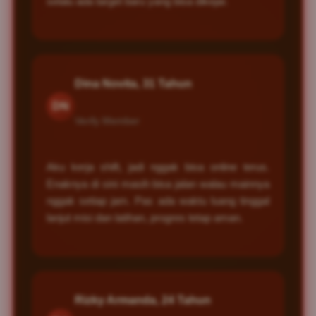
selalu ada target baru yang bisa dikejar.
Dina Novita, 31 Tahun
DN
Verify Member
Aku kerja shift, jadi nggak bisa online terus.
Enaknya di sini masih bisa jalan walau mainnya
nggak setiap jam. Pas ada waktu luang tinggal
lanjut misi dan latihan, progres tetap aman.
Rizky Armanda, 24 Tahun