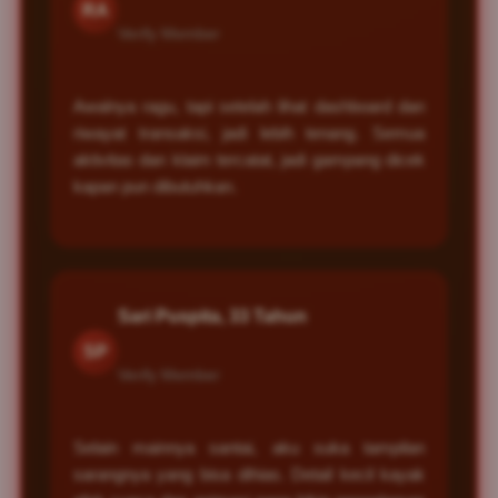
RA
Verify Member
Awalnya ragu, tapi setelah lihat dashboard dan
riwayat transaksi, jadi lebih tenang. Semua
aktivitas dan klaim tercatat, jadi gampang dicek
kapan pun dibutuhkan.
Sari Puspita, 33 Tahun
SP
Verify Member
Selain mainnya santai, aku suka tampilan
sarangnya yang bisa dihias. Detail kecil kayak