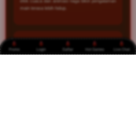
efek cuaca dan animasi naga bikin pengalaman
main terasa lebih hidup.
Yoga Pratama, 27 Tahun
Promo
Login
Daftar
Hot Games
Live Chat
YP
Verify Member
Leaderboard dan komunitasnya seru, jadi ada
motivasi tambahan buat naikin level naga.
Nggak berasa main sendirian karena banyak
tips dari pemain lain yang bisa langsung
dipraktikkan.