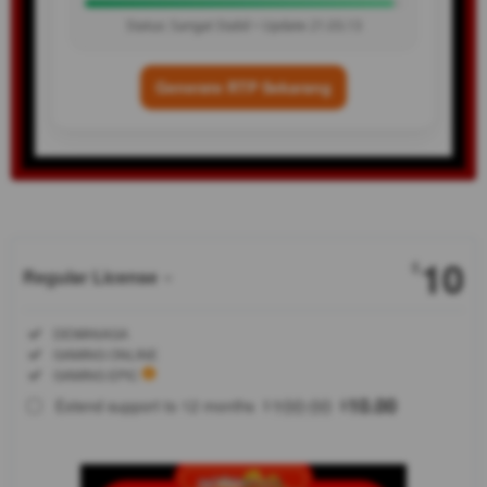
Status: Sangat Stabil • Update 21.03.13
Generate RTP Sekarang
Show More
10
$
Regular License
Regular
Included:
DEWANAGA
License
Included:
GAMING ONLINE
SELECTED
Included:
GAMING EPIC
88
$
100.00
10.00
Extend support to 12 months
$
$
Suka salah
masuk situs
dewa naga??