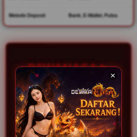
e
w
l
Metode Deposit
Bank, E-Wallet, Pulsa
i
c
e
n
s
e
d
DEWANAGA ▶
e
t
Rawat Naga
a
i
Virtual, Naik
l
s
Level, Kumpulkan
Reward dengan
Sistem