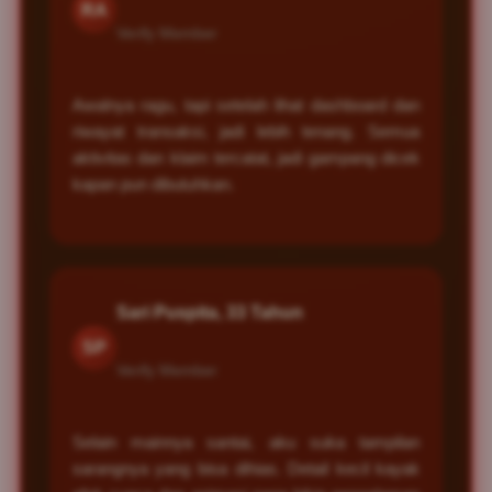
RA
Verify Member
Awalnya ragu, tapi setelah lihat dashboard dan
riwayat transaksi, jadi lebih tenang. Semua
aktivitas dan klaim tercatat, jadi gampang dicek
kapan pun dibutuhkan.
Sari Puspita, 33 Tahun
SP
Verify Member
Selain mainnya santai, aku suka tampilan
sarangnya yang bisa dihias. Detail kecil kayak