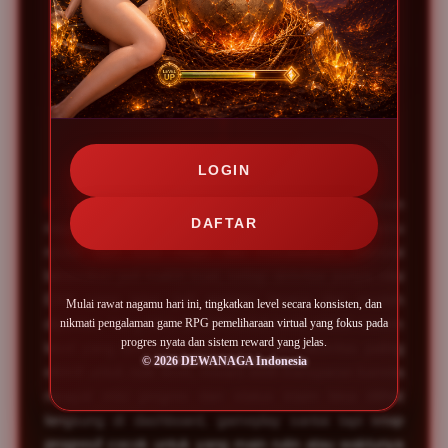
Transparan
Berhadiah Jutaan
!
LOGIN
DEWANAGA
adalah platform game pemeliharaan
DAFTAR
naga virtual yang seru dan ringan dimainkan, kamu
mulai dari telur naga lalu merawatnya sampai
berevolusi jadi makin kuat, setiap aktivitas punya nilai
EXP yang jelas jadi progres terasa dan mudah
Mulai rawat nagamu hari ini, tingkatkan level secara konsisten, dan
nikmati pengalaman game RPG pemeliharaan virtual yang fokus pada
dipantau. Yang bikin DEWANAGA beda adalah sistem
progres nyata dan sistem reward yang jelas.
level yang terstruktur jadi kamu tahu aktivitas paling
© 2026 DEWANAGA Indonesia
efektif untuk naik level, reward lebih transparan karena
riwayat misi progres dan status klaim bisa dilihat
langsung di dashboard, gameplay santai tapi tetap
progresif cocok untuk yang main rutin atau waktunya