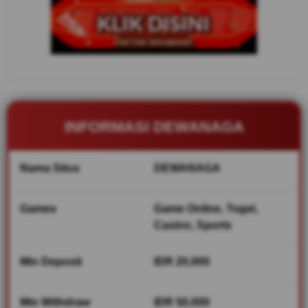
Di Dewanaga
resmi tentu
tidak
gunakan
angka
apapun untuk
diakses. Bisa
bantu kamu
naik level
INFORMASI DEWANAGA
menghasilkan
pundi pundi
bernilai
Nama Situs
DEWANAGA
jutaan rupiah
setiap
harinya
Games
Game Online, Togel,
langsung cair
Casino, Sports
ke kantong
saudara!
Min Deposit
IDR 20,000
V
i
Min Withdraw
IDR 50,000