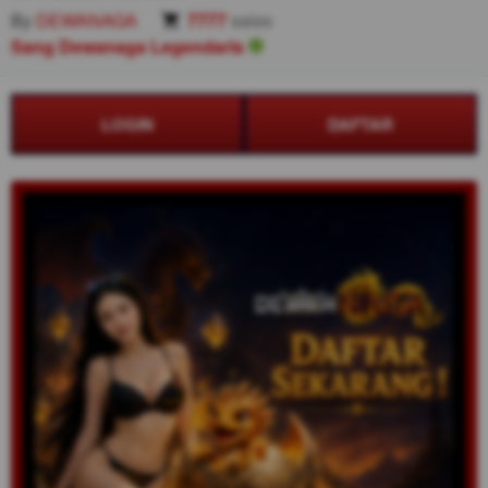
By
DEWANAGA
7777
sales
Sang Dewanaga Legendaris
LOGIN
DAFTAR