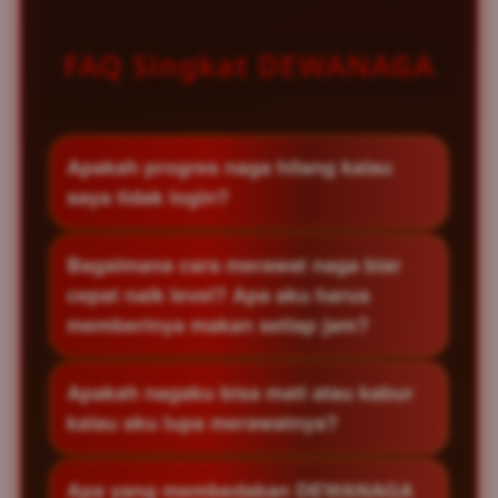
FAQ Singkat DEWANAGA
Apakah progres naga hilang kalau
saya tidak login?
Tidak hilang. Progres akun tersimpan
Bagaimana cara merawat naga biar
otomatis, jadi saat kamu kembali login,
cepat naik level? Apa aku harus
permainan lanjut dari titik terakhir. Kalau
memberinya makan setiap jam?
kamu lama tidak aktif, naga hanya masuk
mode istirahat sehingga pertumbuhan
Tidak harus setiap jam. Perawatan di
Apakah nagaku bisa mati atau kabur
aktif melambat sementara, bukan
DEWANAGA dibuat fleksibel dengan tiga
kalau aku lupa merawatnya?
terhapus.
aktivitas utama: Memberi Makan (stok
pakan gratis diperbarui tiap 2 jam), Melatih
Tidak. Tidak ada hukuman permanen
Apa yang membedakan DEWANAGA