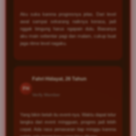
Aku suka karena progresnya jelas. Dari level
awal sampai sekarang naiknya kerasa, jadi
nggak bingung harus ngapain dulu. Biasanya
aku main sebentar pagi dan malam, cukup buat
jaga ritme level nagaku.
Fahri Hidayat, 26 Tahun
FH
Verify Member
Yang bikin betah itu event-nya. Waktu dapat telur
langka dari event mingguan, progres jadi lebih
cepat. Ada rasa penasaran tiap minggu karena