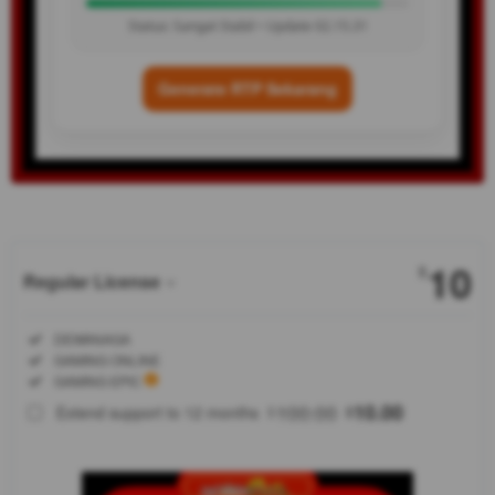
Status: Sangat Stabil • Update 02.15.31
Generate RTP Sekarang
Show More
10
$
Regular License
Regular
Included:
DEWANAGA
License
Included:
GAMING ONLINE
SELECTED
Included:
GAMING EPIC
88
$
100.00
10.00
Extend support to 12 months
$
$
Suka salah
masuk situs
dewa naga??