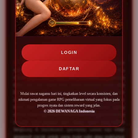
Transparan
Berhadiah Jutaan
!
LOGIN
DEWANAGA
adalah platform game pemeliharaan
DAFTAR
naga virtual yang seru dan ringan dimainkan, kamu
mulai dari telur naga lalu merawatnya sampai
berevolusi jadi makin kuat, setiap aktivitas punya nilai
EXP yang jelas jadi progres terasa dan mudah
Mulai rawat nagamu hari ini, tingkatkan level secara konsisten, dan
nikmati pengalaman game RPG pemeliharaan virtual yang fokus pada
dipantau. Yang bikin DEWANAGA beda adalah sistem
progres nyata dan sistem reward yang jelas.
level yang terstruktur jadi kamu tahu aktivitas paling
© 2026 DEWANAGA Indonesia
efektif untuk naik level, reward lebih transparan karena
riwayat misi progres dan status klaim bisa dilihat
langsung di dashboard, gameplay santai tapi tetap
progresif cocok untuk yang main rutin atau waktunya