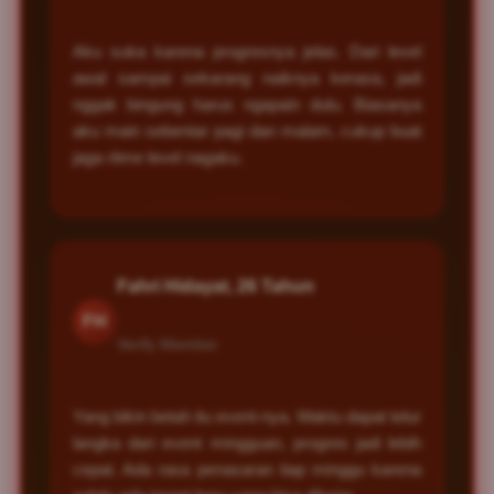
Aku suka karena progresnya jelas. Dari level
awal sampai sekarang naiknya kerasa, jadi
nggak bingung harus ngapain dulu. Biasanya
aku main sebentar pagi dan malam, cukup buat
jaga ritme level nagaku.
Fahri Hidayat, 26 Tahun
FH
Verify Member
Yang bikin betah itu event-nya. Waktu dapat telur
langka dari event mingguan, progres jadi lebih
cepat. Ada rasa penasaran tiap minggu karena