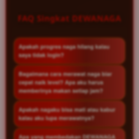
FAQ Singkat DEWANAGA
Apakah progres naga hilang kalau
saya tidak login?
Tidak hilang. Progres akun tersimpan
Bagaimana cara merawat naga biar
otomatis, jadi saat kamu kembali login,
cepat naik level? Apa aku harus
permainan lanjut dari titik terakhir. Kalau
memberinya makan setiap jam?
kamu lama tidak aktif, naga hanya masuk
mode istirahat sehingga pertumbuhan
Tidak harus setiap jam. Perawatan di
Apakah nagaku bisa mati atau kabur
aktif melambat sementara, bukan
DEWANAGA dibuat fleksibel dengan tiga
kalau aku lupa merawatnya?
terhapus.
aktivitas utama: Memberi Makan (stok
pakan gratis diperbarui tiap 2 jam), Melatih
Tidak. Tidak ada hukuman permanen
Apa yang membedakan DEWANAGA