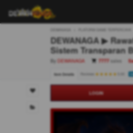
DEWANAGA
PLATORM GAME TERPERCAYA
DEWANAGA ▶ Rawat N
Sistem Transparan B
By
DEWANAGA
7777
sales
S
5.00
Reviews
5.00
Item Details
10
stars
LOGIN