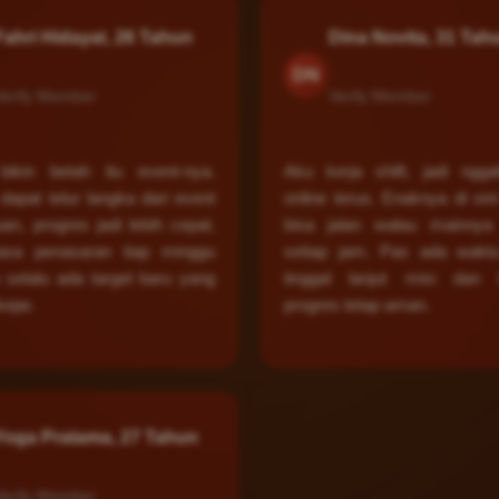
Fahri Hidayat, 26 Tahun
Dina Novita, 31 Tah
DN
Verify Member
Verify Member
bikin betah itu event-nya.
Aku kerja shift, jadi ngg
dapat telur langka dari event
online terus. Enaknya di sin
an, progres jadi lebih cepat.
bisa jalan walau mainnya
asa penasaran tiap minggu
setiap jam. Pas ada waktu
 selalu ada target baru yang
tinggal lanjut misi dan l
kejar.
progres tetap aman.
Yoga Pratama, 27 Tahun
Verify Member