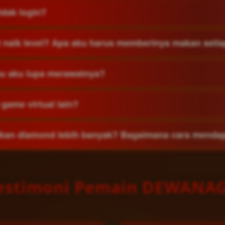
idak login?
, jadi saat kamu kembali login, permainan lanjut dari tit
 naik level? Apa aku harus memberinya makan seti
buhan aktif melambat sementara, bukan terhapus.
 dibuat fleksibel dengan tiga aktivitas utama: Memberi Ma
au aku lupa merawatnya?
rintangan atau membakar target), dan Bermain (interaksi 
aksi rutin, level naik jauh lebih cepat.
aga mati, hilang, atau kabur. Jika kamu tidak aktif be
me virtual lain?
bali, cukup lanjutkan perawatan seperti biasa dan pertumb
 dengan progres RPG yang terasa jelas. Nagamu punya j
lkan diamond lebih banyak? Bagaimana cara menda
kemampuan unik. Selain itu, ada sistem reward bertahap
on.
a, dan Legendaris, dengan potensi bonus diamond per l
ntu atau lewat kombinasi dua naga dewasa di Kuil Perpaduan.
estimoni Pemain DEWANA
il.