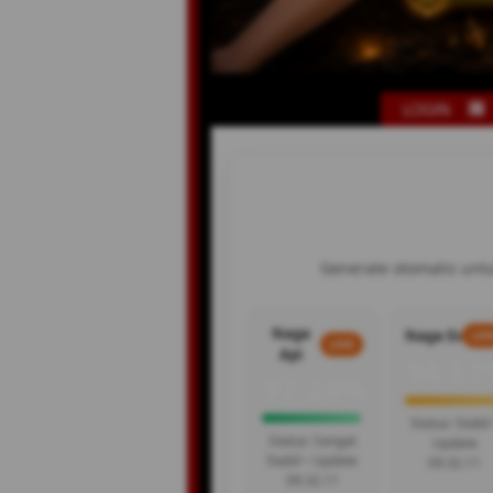
LOGIN
Generate S
Generate otomatis untuk
Naga
Naga Es
LIV
LIVE
Api
94.5
97.24%
Status: Stabil
Status: Sangat
Update
Stabil • Update
09.32.11
09.32.11