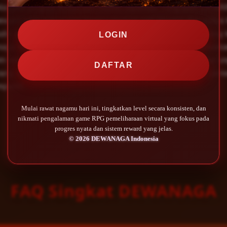
jelas jadi progres terasa dan mudah dipantau. Yang bikin DEWA
, reward lebih transparan karena riwayat misi progres dan statu
rutin atau waktunya terbatas, dan akses resmi satu pintu yang 
LOGIN
naga setiap hari lewat makan latihan dan mini game, selesaik
m reward lewat menu akun sesuai ketentuan platform. Fitur ung
DAFTAR
ang interaktif dengan dekorasi dan personalisasi, event per
etitif.
Mulai rawat nagamu hari ini, tingkatkan level secara konsisten, dan
nikmati pengalaman game RPG pemeliharaan virtual yang fokus pada
progres nyata dan sistem reward yang jelas.
© 2026 DEWANAGA Indonesia
FAQ Singkat DEWANAGA