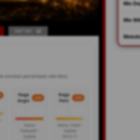
s
Min De
Min Wi
DAFTAR
Metode
ystem DewaNaga
 simulasi persentase rate telur.
Naga
Naga
E
LIVE
LIVE
Angin
Petir
1%
91.21%
94.75%
 •
Status:
Status: Stabil •
Fluktuatif •
Update
Update
09.32.11