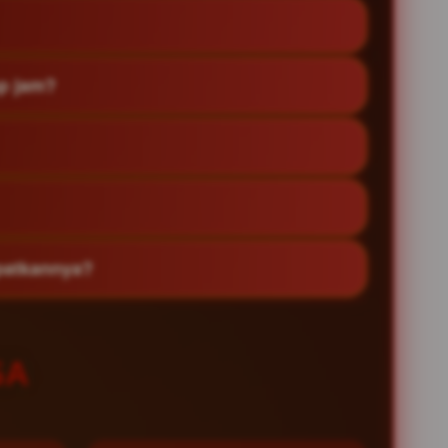
ik terakhir. Kalau kamu lama tidak aktif, naga
ap jam?
kan (stok pakan gratis diperbarui tiap 2 jam),
santai untuk menambah kedekatan). Naga tetap
berapa hari, naga hanya tertidur dan progres
uhan akan berjalan lagi.
alur evolusi bercabang seperti api, es, dan
patkannya?
 berdasarkan level dan aktivitas, jadi waktu
evel yang berbeda. Naga langka umumnya bisa
 Jadi selain faktor perawatan, ada juga elemen
GA