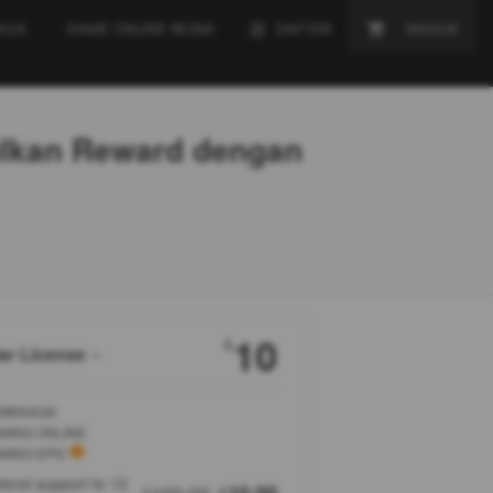
AGA
GAME ONLINE RESMI
DAFTAR
MASUK
ulkan Reward dengan
10
$
ar License
88
lar License
$
SELECTED
luded:
WANAGA
luded:
 salah masuk situs dewa naga?? Di
MING ONLINE
luded:
MING EPIC
naga resmi tentu tidak gunakan angka
un untuk diakses. Bisa bantu kamu naik
tend support to 12
$
$