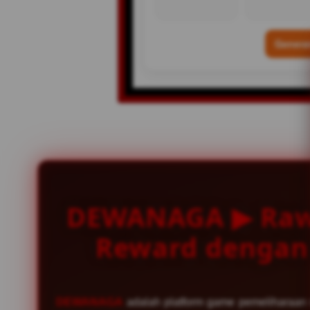
Genera
DEWANAGA ▶ Rawa
Reward dengan 
DEWANAGA
adalah platform game pemeliharaan n