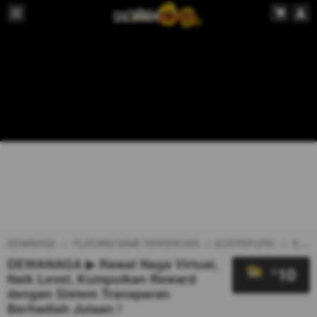
DEWANAGA
PLATORM GAME TERPERCAYA
SCATTER EPIC
EPIC GAMING INDONESIA
DEWANAGA ▶ Rawat Naga Virtual,
10
$
Naik Level, Kumpulkan Reward
dengan Sistem Transparan
Berhadiah Jutaan !