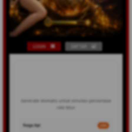
LOGIN
DAFTAR
Generate System
DewaNaga
Generate otomatis untuk simulasi persentase
rate telur.
Naga Api
LIVE