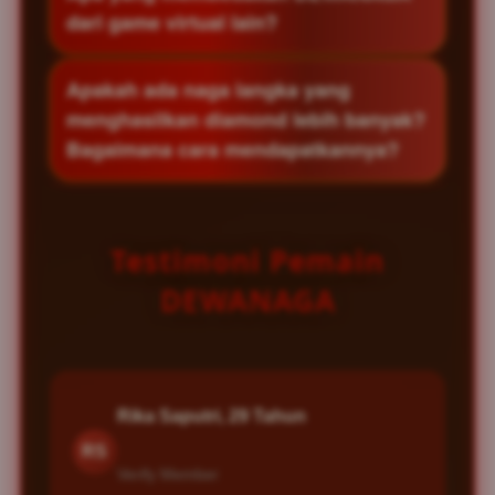
(mini-game seperti terbang hindari
seperti naga mati, hilang, atau kabur. Jika
dari game virtual lain?
rintangan atau membakar target), dan
kamu tidak aktif beberapa hari, naga
Bermain (interaksi santai untuk
hanya tertidur dan progres aktifnya
DEWANAGA menggabungkan simulasi
Apakah ada naga langka yang
menambah kedekatan). Naga tetap
berhenti sementara. Begitu kamu kembali,
peliharaan dengan progres RPG yang
menghasilkan diamond lebih banyak?
tumbuh pasif saat kamu offline, tapi kalau
cukup lanjutkan perawatan seperti biasa
terasa jelas. Nagamu punya jalur evolusi
Bagaimana cara mendapatkannya?
interaksi rutin, level naik jauh lebih cepat.
dan pertumbuhan akan berjalan lagi.
bercabang seperti api, es, dan badai yang
memengaruhi bentuk sarang serta
Ada. Tier naga dibagi menjadi Biasa,
kemampuan unik. Selain itu, ada sistem
Langka, dan Legendaris, dengan potensi
Testimoni Pemain
reward bertahap berdasarkan level dan
bonus diamond per level yang berbeda.
aktivitas, jadi waktu bermain terasa lebih
Naga langka umumnya bisa didapat dari
DEWANAGA
terarah dan tidak monoton.
Telur Misterius saat event tertentu atau
lewat kombinasi dua naga dewasa di Kuil
Perpaduan. Jadi selain faktor perawatan,
ada juga elemen koleksi dan strategi untuk
Rika Saputri, 29 Tahun
memaksimalkan hasil.
RS
Verify Member