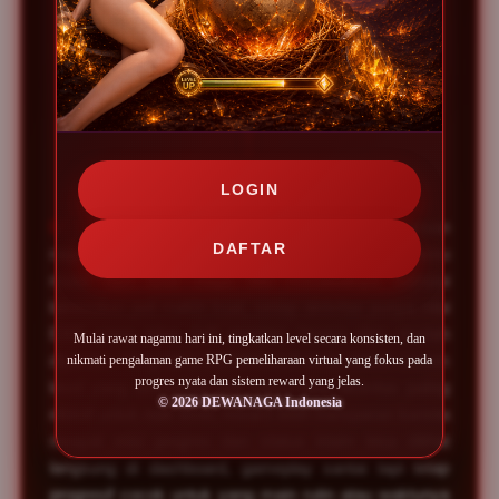
Transparan
Berhadiah Jutaan
!
LOGIN
DEWANAGA
adalah platform game pemeliharaan
DAFTAR
naga virtual yang seru dan ringan dimainkan, kamu
mulai dari telur naga lalu merawatnya sampai
berevolusi jadi makin kuat, setiap aktivitas punya nilai
EXP yang jelas jadi progres terasa dan mudah
Mulai rawat nagamu hari ini, tingkatkan level secara konsisten, dan
nikmati pengalaman game RPG pemeliharaan virtual yang fokus pada
dipantau. Yang bikin DEWANAGA beda adalah sistem
progres nyata dan sistem reward yang jelas.
level yang terstruktur jadi kamu tahu aktivitas paling
© 2026 DEWANAGA Indonesia
efektif untuk naik level, reward lebih transparan karena
riwayat misi progres dan status klaim bisa dilihat
langsung di dashboard, gameplay santai tapi tetap
progresif cocok untuk yang main rutin atau waktunya