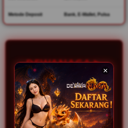
e
w
l
Metode Deposit
Bank, E-Wallet, Pulsa
i
c
e
n
s
e
d
DEWANAGA ▶
e
t
Rawat Naga
a
i
Virtual, Naik
l
s
Level, Kumpulkan
Reward dengan
Sistem