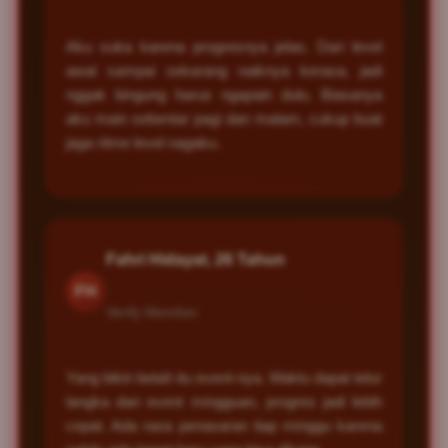
Aku suka karena progresnya jelas. Dari level
awal sampai sekarang naiknya kerasa, jadi
nggak bingung harus ngapain dulu. Biasanya
aku main sebentar pagi dan malam, cukup buat
jaga ritme level nagaku.
Fahri Hidayat, 26 Tahun
FH
Verify Member
Yang bikin betah itu event-nya. Waktu dapat telur
langka dari event mingguan, progres jadi lebih
cepat. Ada rasa penasaran tiap minggu karena