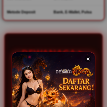
e
w
l
Metode Deposit
Bank, E-Wallet, Pulsa
i
c
e
n
s
e
d
DEWANAGA ▶
e
t
Rawat Naga
a
i
Virtual, Naik
l
s
Level, Kumpulkan
Reward dengan
Sistem