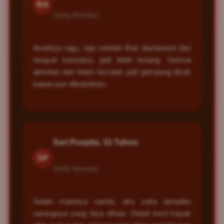
RA
Verify Member
Awalnya ragu, tapi setelah lihat dashboard dan
riwayat transaksi, jadi lebih tenang. Semua
aktivitas dan klaim tercatat, jadi gampang dicek
kapan pun dibutuhkan.
Sari Puspita, 33 Tahun
SP
Verify Member
Selain mainnya santai, aku suka tampilan
sarangnya yang bisa dihias. Detail kecil kayak