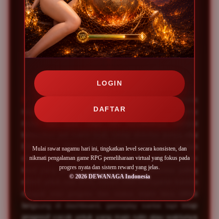
Transparan
Berhadiah Jutaan
!
LOGIN
DEWANAGA
adalah platform game pemeliharaan
DAFTAR
naga virtual yang seru dan ringan dimainkan, kamu
mulai dari telur naga lalu merawatnya sampai
berevolusi jadi makin kuat, setiap aktivitas punya nilai
EXP yang jelas jadi progres terasa dan mudah
Mulai rawat nagamu hari ini, tingkatkan level secara konsisten, dan
nikmati pengalaman game RPG pemeliharaan virtual yang fokus pada
dipantau. Yang bikin DEWANAGA beda adalah sistem
progres nyata dan sistem reward yang jelas.
level yang terstruktur jadi kamu tahu aktivitas paling
© 2026 DEWANAGA Indonesia
efektif untuk naik level, reward lebih transparan karena
riwayat misi progres dan status klaim bisa dilihat
langsung di dashboard, gameplay santai tapi tetap
progresif cocok untuk yang main rutin atau waktunya