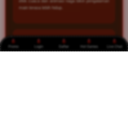
efek cuaca dan animasi naga bikin pengalaman
main terasa lebih hidup.
Yoga Pratama, 27 Tahun
Promo
Login
Daftar
Hot Games
Live Chat
YP
Verify Member
Leaderboard dan komunitasnya seru, jadi ada
motivasi tambahan buat naikin level naga.
Nggak berasa main sendirian karena banyak
tips dari pemain lain yang bisa langsung
dipraktikkan.