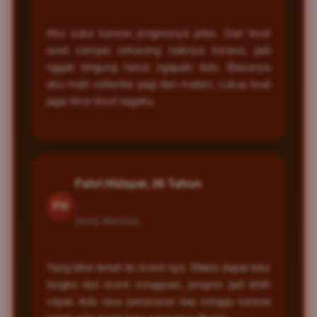
Aku suka karena progresnya jelas. Dari level
awal sampai sekarang naiknya kerasa, jadi
nggak bingung harus ngapain dulu. Biasanya
aku main sebentar pagi dan malam, cukup buat
jaga ritme level nagaku.
Fahri Hidayat, 26 Tahun
FH
Verify Member
Yang bikin betah itu event-nya. Waktu dapat telur
langka dari event mingguan, progres jadi lebih
cepat. Ada rasa penasaran tiap minggu karena