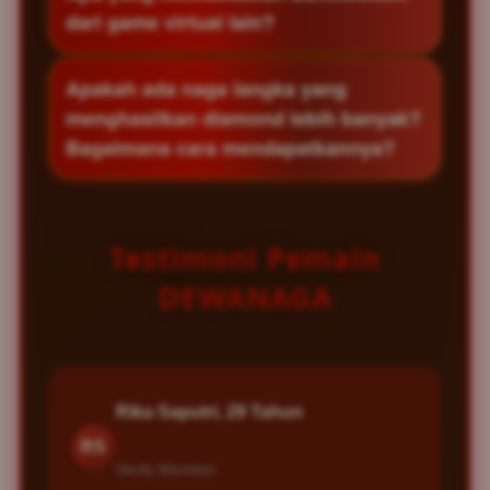
(mini-game seperti terbang hindari
seperti naga mati, hilang, atau kabur. Jika
dari game virtual lain?
rintangan atau membakar target), dan
kamu tidak aktif beberapa hari, naga
Bermain (interaksi santai untuk
hanya tertidur dan progres aktifnya
DEWANAGA menggabungkan simulasi
Apakah ada naga langka yang
menambah kedekatan). Naga tetap
berhenti sementara. Begitu kamu kembali,
peliharaan dengan progres RPG yang
menghasilkan diamond lebih banyak?
tumbuh pasif saat kamu offline, tapi kalau
cukup lanjutkan perawatan seperti biasa
terasa jelas. Nagamu punya jalur evolusi
Bagaimana cara mendapatkannya?
interaksi rutin, level naik jauh lebih cepat.
dan pertumbuhan akan berjalan lagi.
bercabang seperti api, es, dan badai yang
memengaruhi bentuk sarang serta
Ada. Tier naga dibagi menjadi Biasa,
kemampuan unik. Selain itu, ada sistem
Langka, dan Legendaris, dengan potensi
Testimoni Pemain
reward bertahap berdasarkan level dan
bonus diamond per level yang berbeda.
aktivitas, jadi waktu bermain terasa lebih
Naga langka umumnya bisa didapat dari
DEWANAGA
terarah dan tidak monoton.
Telur Misterius saat event tertentu atau
lewat kombinasi dua naga dewasa di Kuil
Perpaduan. Jadi selain faktor perawatan,
ada juga elemen koleksi dan strategi untuk
Rika Saputri, 29 Tahun
memaksimalkan hasil.
RS
Verify Member