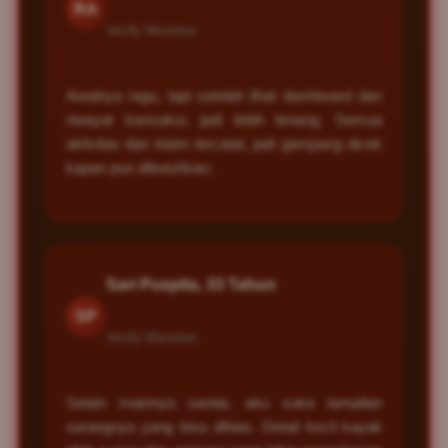
RA
Verify Member
Awalnya ragu, tapi setelah lihat dashboard dan
riwayat transaksi, jadi lebih tenang. Semua
aktivitas dan klaim tercatat, jadi gampang dicek
kapan pun dibutuhkan.
Sari Puspita, 33 Tahun
SP
Verify Member
Selain mainnya santai, aku suka tampilan
sarangnya yang bisa dihias. Detail kecil kayak