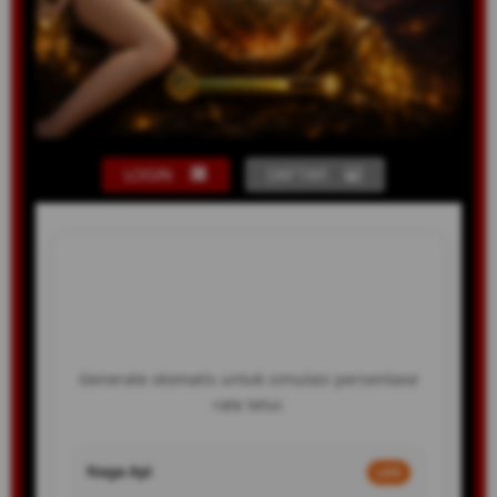
LOGIN
DAFTAR
Generate System
DewaNaga
Generate otomatis untuk simulasi persentase
rate telur.
Naga Api
LIVE