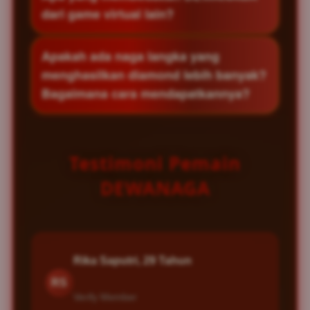
(mini-game seperti terbang hindari
seperti naga mati, hilang, atau kabur. Jika
dari game virtual lain?
rintangan atau membakar target), dan
kamu tidak aktif beberapa hari, naga
Bermain (interaksi santai untuk
hanya tertidur dan progres aktifnya
DEWANAGA menggabungkan simulasi
Apakah ada naga langka yang
menambah kedekatan). Naga tetap
berhenti sementara. Begitu kamu kembali,
peliharaan dengan progres RPG yang
menghasilkan diamond lebih banyak?
tumbuh pasif saat kamu offline, tapi kalau
cukup lanjutkan perawatan seperti biasa
terasa jelas. Nagamu punya jalur evolusi
Bagaimana cara mendapatkannya?
interaksi rutin, level naik jauh lebih cepat.
dan pertumbuhan akan berjalan lagi.
bercabang seperti api, es, dan badai yang
memengaruhi bentuk sarang serta
Ada. Tier naga dibagi menjadi Biasa,
kemampuan unik. Selain itu, ada sistem
Langka, dan Legendaris, dengan potensi
Testimoni Pemain
reward bertahap berdasarkan level dan
bonus diamond per level yang berbeda.
aktivitas, jadi waktu bermain terasa lebih
Naga langka umumnya bisa didapat dari
DEWANAGA
terarah dan tidak monoton.
Telur Misterius saat event tertentu atau
lewat kombinasi dua naga dewasa di Kuil
Perpaduan. Jadi selain faktor perawatan,
ada juga elemen koleksi dan strategi untuk
Rika Saputri, 29 Tahun
memaksimalkan hasil.
RS
Verify Member