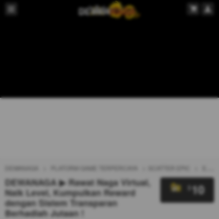
DEWANAGA
PLATORM GAME TERPERCAYA
SCATTER EPIC
EPIC GAMING INDONESIA
DEWANAGA ▶ Rawat Naga Virtual,
10
$
Naik Level, Kumpulkan Reward
dengan Sistem Transparan
Berhadiah Jutaan !