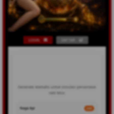
LOGIN
DAFTAR
Generate System
DewaNaga
Generate otomatis untuk simulasi persentase
rate telur.
Naga Api
LIVE