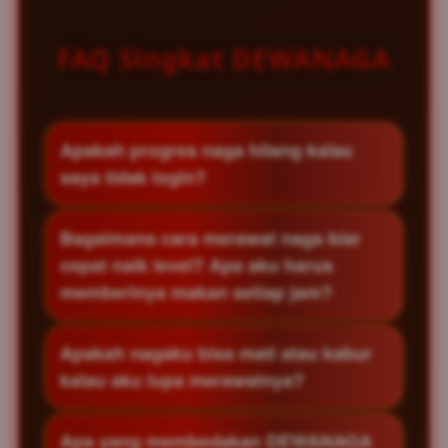
FAQ Singkat DEWANAGA
Apakah progres naga hilang kalau
saya tidak login?
Tidak hilang. Progres akun tersimpan
Bagaimana cara merawat naga biar
otomatis, jadi saat kamu kembali login,
cepat naik level? Apa aku harus
permainan lanjut dari titik terakhir. Kalau
memberinya makan setiap jam?
kamu lama tidak aktif, naga hanya masuk
mode istirahat sehingga pertumbuhan
Tidak harus setiap jam. Perawatan di
Apakah nagaku bisa mati atau kabur
aktif melambat sementara, bukan
DEWANAGA dibuat fleksibel dengan tiga
kalau aku lupa merawatnya?
terhapus.
aktivitas utama: Memberi Makan (stok
pakan gratis diperbarui tiap 2 jam), Melatih
Tidak. Tidak ada hukuman permanen
Apa yang membedakan DEWANAGA