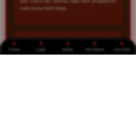
efek cuaca dan animasi naga bikin pengalaman
main terasa lebih hidup.
Yoga Pratama, 27 Tahun
Promo
Login
Daftar
Hot Games
Live Chat
YP
Verify Member
Leaderboard dan komunitasnya seru, jadi ada
motivasi tambahan buat naikin level naga.
Nggak berasa main sendirian karena banyak
tips dari pemain lain yang bisa langsung
dipraktikkan.