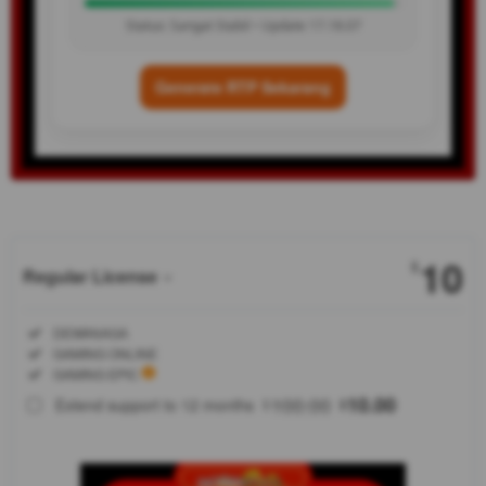
Status: Sangat Stabil • Update 17.18.07
Generate RTP Sekarang
Show More
10
$
Regular License
Regular
Included:
DEWANAGA
License
Included:
GAMING ONLINE
SELECTED
Included:
GAMING EPIC
88
$
100.00
10.00
Extend support to 12 months
$
$
Suka salah
masuk situs
dewa naga??