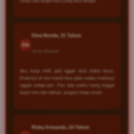
selalu ada target baru yang bisa dikejar.
Dina Novita, 31 Tahun
DN
Verify Member
Aku kerja shift, jadi nggak bisa online terus.
Enaknya di sini masih bisa jalan walau mainnya
nggak setiap jam. Pas ada waktu luang tinggal
lanjut misi dan latihan, progres tetap aman.
Rizky Armanda, 24 Tahun