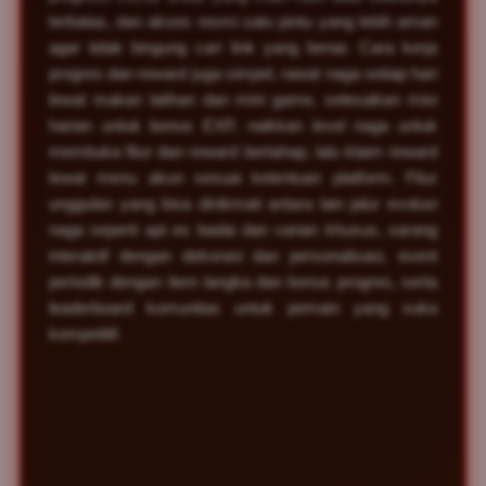
terbatas, dan akses resmi satu pintu yang lebih aman
agar tidak bingung cari link yang benar. Cara kerja
progres dan reward juga simpel, rawat naga setiap hari
lewat makan latihan dan mini game, selesaikan misi
harian untuk bonus EXP, naikkan level naga untuk
membuka fitur dan reward bertahap, lalu klaim reward
lewat menu akun sesuai ketentuan platform. Fitur
unggulan yang bisa dinikmati antara lain jalur evolusi
naga seperti api es badai dan varian khusus, sarang
interaktif dengan dekorasi dan personalisasi, event
periodik dengan item langka dan bonus progres, serta
leaderboard komunitas untuk pemain yang suka
kompetitif.