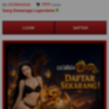
By
DEWANAGA
7777
sales
Sang Dewanaga Legendaris
LOGIN
DAFTAR