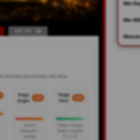
s
Min De
Min Wi
DAFTAR
Metode
ystem DewaNaga
 simulasi persentase rate telur.
Naga
Naga
E
LIVE
LIVE
Angin
Petir
3%
92.32%
97.42%
Status:
Status: Sangat
Fluktuatif •
Stabil • Update
Update
13.11.05