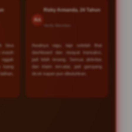
un
Rizky Armanda, 24 Tahun
RA
Verify Member
ak bisa
Awalnya ragu, tapi setelah lihat
i masih
dashboard dan riwayat transaksi,
 nggak
jadi lebih tenang. Semua aktivitas
 luang
dan klaim tercatat, jadi gampang
atihan,
dicek kapan pun dibutuhkan.