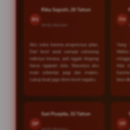
Rika Saputri, 29 Tahun
RS
FH
Verify Member
Aku suka karena progresnya jelas.
Yang 
Dari level awal sampai sekarang
Waktu 
naiknya kerasa, jadi nggak bingung
minggu
harus ngapain dulu. Biasanya aku
Ada r
main sebentar pagi dan malam,
karena
cukup buat jaga ritme level nagaku.
bisa di
Sari Puspita, 33 Tahun
SP
YP
Verify Member