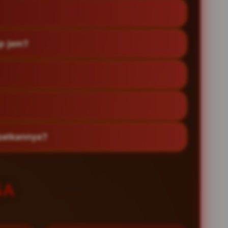
ik terakhir. Kalau kamu lama tidak aktif, naga
ap jam?
kan (stok pakan gratis diperbarui tiap 2 jam),
santai untuk menambah kedekatan). Naga tetap
berapa hari, naga hanya tertidur dan progres
uhan akan berjalan lagi.
alur evolusi bercabang seperti api, es, dan
patkannya?
 berdasarkan level dan aktivitas, jadi waktu
evel yang berbeda. Naga langka umumnya bisa
 Jadi selain faktor perawatan, ada juga elemen
GA