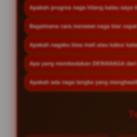
Apakah progres naga hilang kalau saya t
Tidak hilang. Progres akun tersimpan otomatis
Bagaimana cara merawat naga biar cepat
hanya masuk mode istirahat sehingga pertum
Tidak harus setiap jam. Perawatan di DEWANAGA
Apakah nagaku bisa mati atau kabur kal
Melatih (mini-game seperti terbang hindari 
tumbuh pasif saat kamu offline, tapi kalau inter
Tidak. Tidak ada hukuman permanen seperti n
Apa yang membedakan DEWANAGA dari ga
aktifnya berhenti sementara. Begitu kamu kem
DEWANAGA menggabungkan simulasi peliharaan
Apakah ada naga langka yang menghasi
badai yang memengaruhi bentuk sarang serta 
bermain terasa lebih terarah dan tidak monot
Ada. Tier naga dibagi menjadi Biasa, Langk
didapat dari Telur Misterius saat event terte
T
koleksi dan strategi untuk memaksimalkan has