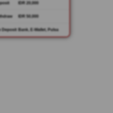
posit
IDR 20,000
thdraw
IDR 50,000
 Deposit
Bank, E-Wallet, Pulsa