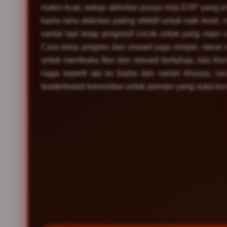
makin kuat, setiap aktivitas punya nilai EXP yang 
kamu tahu aktivitas paling efektif untuk naik level
santai tapi tetap progresif cocok untuk yang main 
Cara kerja progres dan reward juga simpel, rawat 
untuk membuka fitur dan reward bertahap, lalu klai
naga seperti api es badai dan varian khusus, sar
leaderboard komunitas untuk pemain yang suka komp