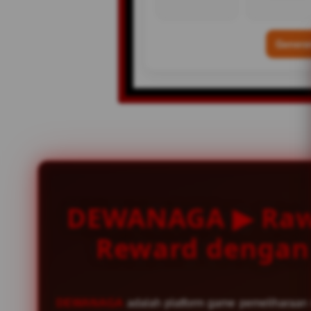
Genera
DEWANAGA ▶ Rawa
Reward dengan 
DEWANAGA
adalah platform game pemeliharaan n