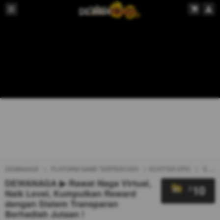
DEWANAGA
PLATORM GAME TERPERCAYA
SCATTER EPIC
EPIC GAMING INDONESIA
DEWANAGA ▶ Rawat Naga Virtual,
10
$
Naik Level, Kumpulkan Reward
dengan Sistem Transparan
Berhadiah Jutaan !