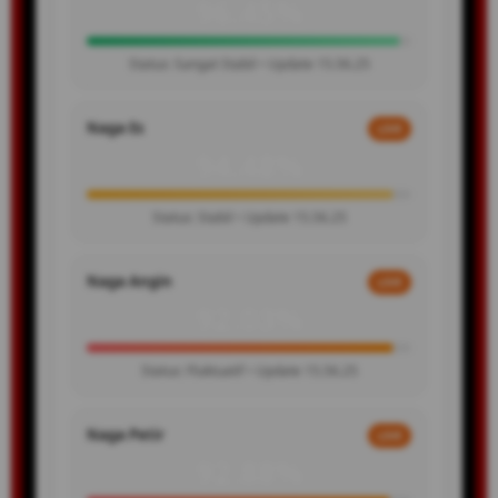
96.45%
Status: Sangat Stabil • Update 15.56.25
Naga Es
LIVE
94.48%
Status: Stabil • Update 15.56.25
Naga Angin
LIVE
92.03%
Status: Fluktuatif • Update 15.56.25
Naga Petir
LIVE
92.88%