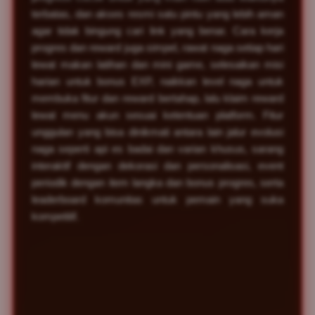
terbatas, dan akses resmi satu pintu yang lebih aman
agar tidak bingung cari link yang benar. Cara kerja
progres dan reward juga simpel, rawat naga setiap hari
lewat makan latihan dan mini game, selesaikan misi
harian untuk bonus EXP, naikkan level naga untuk
membuka fitur dan reward bertahap, lalu klaim reward
lewat menu akun sesuai ketentuan platform. Fitur
unggulan yang bisa dinikmati antara lain jalur evolusi
naga seperti api es badai dan varian khusus, sarang
interaktif dengan dekorasi dan personalisasi, event
periodik dengan item langka dan bonus progres, serta
leaderboard komunitas untuk pemain yang suka
kompetitif.