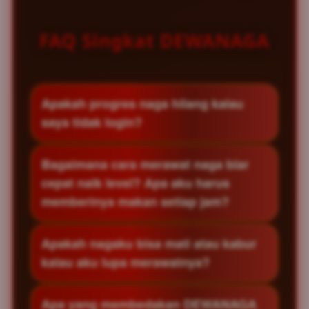
FAQ Singkat DEWANAGA
Apakah progres naga hilang kalau
saya tidak login?
Tidak hilang. Progres akun tersimpan
Bagaimana cara merawat naga biar
otomatis, jadi saat kamu kembali login,
cepat naik level? Apa aku harus
permainan lanjut dari titik terakhir. Kalau
memberinya makan setiap jam?
kamu lama tidak aktif, naga hanya masuk
mode istirahat sehingga pertumbuhan
Tidak harus setiap jam. Perawatan di
Apakah nagaku bisa mati atau kabur
aktif melambat sementara, bukan
DEWANAGA dibuat fleksibel dengan tiga
kalau aku lupa merawatnya?
terhapus.
aktivitas utama: Memberi Makan (stok
pakan gratis diperbarui tiap 2 jam), Melatih
Tidak. Tidak ada hukuman permanen
Apa yang membedakan DEWANAGA