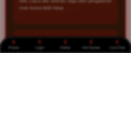
efek cuaca dan animasi naga bikin pengalaman
main terasa lebih hidup.
Yoga Pratama, 27 Tahun
Promo
Login
Daftar
Hot Games
Live Chat
YP
Verify Member
Leaderboard dan komunitasnya seru, jadi ada
motivasi tambahan buat naikin level naga.
Nggak berasa main sendirian karena banyak
tips dari pemain lain yang bisa langsung
dipraktikkan.