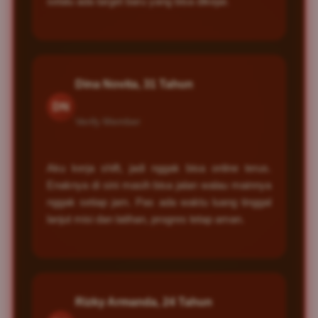
selalu ada target baru yang bisa dikejar.
Dina Novita, 31 Tahun
DN
Verify Member
Aku kerja shift, jadi nggak bisa online terus.
Enaknya di sini masih bisa jalan walau mainnya
nggak setiap jam. Pas ada waktu luang tinggal
lanjut misi dan latihan, progres tetap aman.
Rizky Armanda, 24 Tahun