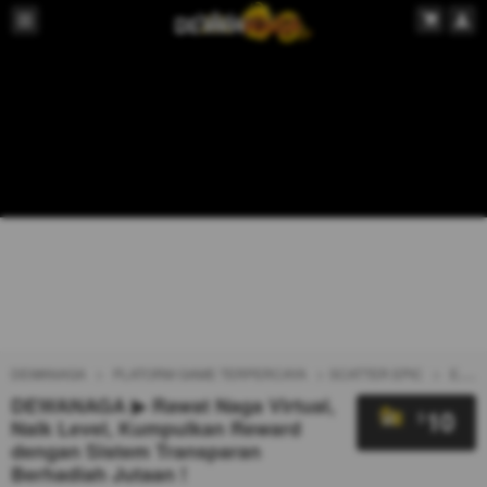
DEWANAGA
PLATORM GAME TERPERCAYA
SCATTER EPIC
EPIC GAMING INDONESIA
DEWANAGA ▶ Rawat Naga Virtual,
10
$
Naik Level, Kumpulkan Reward
dengan Sistem Transparan
Berhadiah Jutaan !