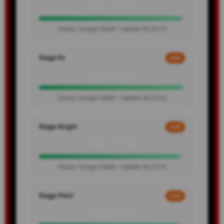
96.52%
Status: Sangat Stabil • Update 06.25.53
Naga Es
LIVE
98.81%
Status: Sangat Stabil • Update 06.25.53
Naga Angin
LIVE
96.77%
Status: Sangat Stabil • Update 06.25.53
Naga Petir
LIVE
97.99%