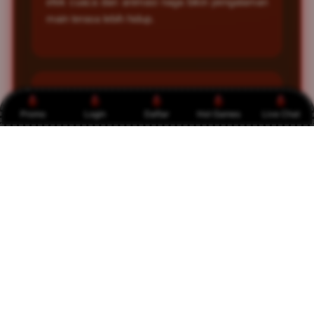
efek cuaca dan animasi naga bikin pengalaman
main terasa lebih hidup.
Yoga Pratama, 27 Tahun
Promo
Login
Daftar
Hot Games
Live Chat
YP
Verify Member
Leaderboard dan komunitasnya seru, jadi ada
motivasi tambahan buat naikin level naga.
Nggak berasa main sendirian karena banyak
tips dari pemain lain yang bisa langsung
dipraktikkan.