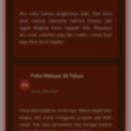
Aku suka karena progresnya jelas. Dari level
awal sampai sekarang naiknya kerasa, jadi
nggak bingung harus ngapain dulu. Biasanya
aku main sebentar pagi dan malam, cukup buat
jaga ritme level nagaku.
Fahri Hidayat, 26 Tahun
FH
Verify Member
Yang bikin betah itu event-nya. Waktu dapat telur
langka dari event mingguan, progres jadi lebih
cepat. Ada rasa penasaran tiap minggu karena