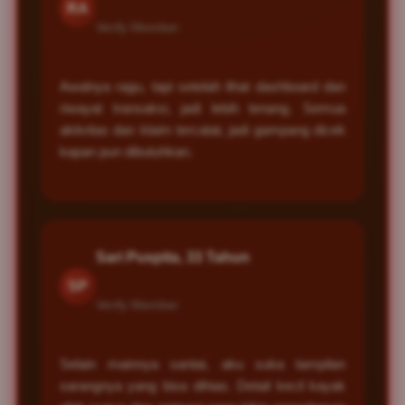
RA
Verify Member
Awalnya ragu, tapi setelah lihat dashboard dan
riwayat transaksi, jadi lebih tenang. Semua
aktivitas dan klaim tercatat, jadi gampang dicek
kapan pun dibutuhkan.
Sari Puspita, 33 Tahun
SP
Verify Member
Selain mainnya santai, aku suka tampilan
sarangnya yang bisa dihias. Detail kecil kayak