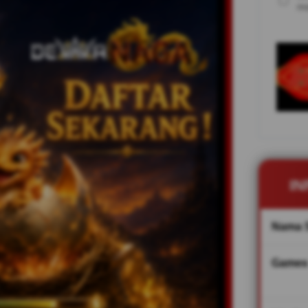
level
mo
jutaa
kant
V
i
e
w
l
i
c
e
n
I
s
e
d
Nama S
e
t
Games
a
i
l