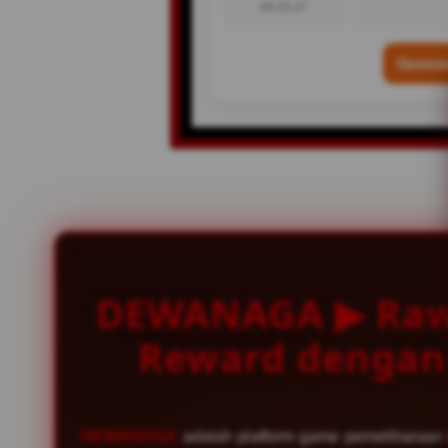
04.53.27
Genera
DEWANAGA ▶ Rawa
Reward dengan 
DEWANAGA
adalah platform game pemeliharaan n