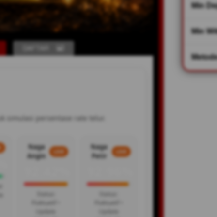
s
Min De
Min Wi
DAFTAR
Metode
ystem DewaNaga
 simulasi persentase rate telur.
Naga
Naga
E
LIVE
LIVE
Angin
Petir
3%
92.42%
92.96%
t
Status:
Status:
te
Fluktuatif •
Fluktuatif •
Update
Update