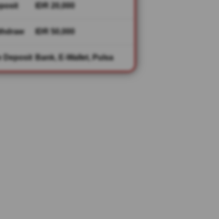
posit
IDR 20,000
thdraw
IDR 50,000
 Deposit
Bank, E-Wallet, Pulsa