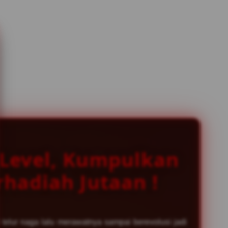
Level, Kumpulkan
hadiah Jutaan !
telur naga lalu merawatnya sampai berevolusi jadi