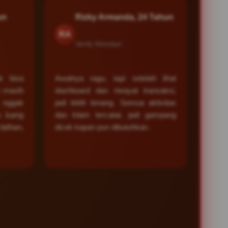
un
Rizky Armanda, 24 Tahun
RA
Verify Member
ak bisa
Awalnya ragu, tapi setelah lihat
i masih
dashboard dan riwayat transaksi,
 nggak
jadi lebih tenang. Semua aktivitas
 luang
dan klaim tercatat, jadi gampang
atihan,
dicek kapan pun dibutuhkan.