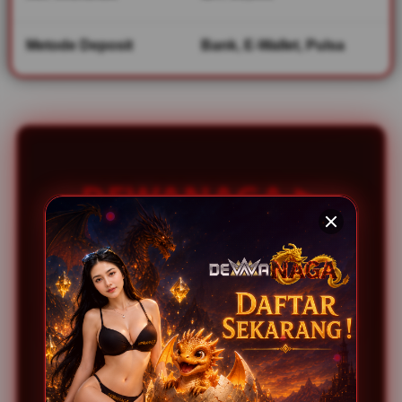
e
w
l
Metode Deposit
Bank, E-Wallet, Pulsa
i
c
e
n
s
e
d
DEWANAGA ▶
e
t
Rawat Naga
a
i
Virtual, Naik
l
s
Level, Kumpulkan
Reward dengan
Sistem