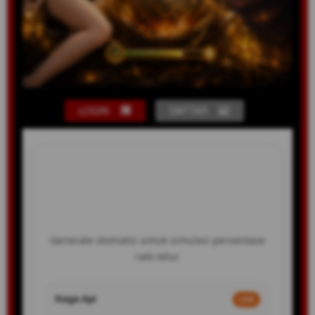
LOGIN
DAFTAR
Generate System
DewaNaga
Generate otomatis untuk simulasi persentase
rate telur.
Naga Api
LIVE