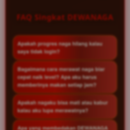
FAQ Singkat DEWANAGA
Apakah progres naga hilang kalau
saya tidak login?
Tidak hilang. Progres akun tersimpan
Bagaimana cara merawat naga biar
otomatis, jadi saat kamu kembali login,
cepat naik level? Apa aku harus
permainan lanjut dari titik terakhir. Kalau
memberinya makan setiap jam?
kamu lama tidak aktif, naga hanya masuk
mode istirahat sehingga pertumbuhan
Tidak harus setiap jam. Perawatan di
Apakah nagaku bisa mati atau kabur
aktif melambat sementara, bukan
DEWANAGA dibuat fleksibel dengan tiga
kalau aku lupa merawatnya?
terhapus.
aktivitas utama: Memberi Makan (stok
pakan gratis diperbarui tiap 2 jam), Melatih
Tidak. Tidak ada hukuman permanen
Apa yang membedakan DEWANAGA