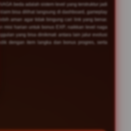
NAGA beda adalah sistem level yang terstruktur jadi
s klaim bisa dilihat langsung di dashboard, gameplay
lebih aman agar tidak bingung cari link yang benar.
an misi harian untuk bonus EXP, naikkan level naga
gulan yang bisa dinikmati antara lain jalur evolusi
iodik dengan item langka dan bonus progres, serta