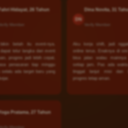
Fahri Hidayat, 26 Tahun
Dina Novita, 31 Tah
DN
Verify Member
Verify Member
bikin betah itu event-nya.
Aku kerja shift, jadi ngg
dapat telur langka dari event
online terus. Enaknya di sin
an, progres jadi lebih cepat.
bisa jalan walau mainnya
asa penasaran tiap minggu
setiap jam. Pas ada waktu
 selalu ada target baru yang
tinggal lanjut misi dan l
kejar.
progres tetap aman.
Yoga Pratama, 27 Tahun
Verify Member