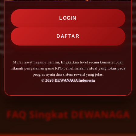
jelas jadi progres terasa dan mudah dipantau. Yang bikin DEWA
, reward lebih transparan karena riwayat misi progres dan statu
LOGIN
rutin atau waktunya terbatas, dan akses resmi satu pintu yang 
naga setiap hari lewat makan latihan dan mini game, selesaik
m reward lewat menu akun sesuai ketentuan platform. Fitur ung
DAFTAR
ang interaktif dengan dekorasi dan personalisasi, event per
etitif.
Mulai rawat nagamu hari ini, tingkatkan level secara konsisten, dan
nikmati pengalaman game RPG pemeliharaan virtual yang fokus pada
progres nyata dan sistem reward yang jelas.
© 2026 DEWANAGA Indonesia
FAQ Singkat DEWANAGA