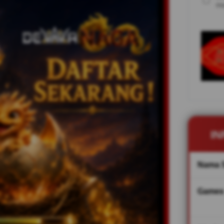
level
mo
jutaa
kant
V
i
e
w
l
i
c
e
n
I
s
e
d
Nama S
e
t
Games
a
i
l