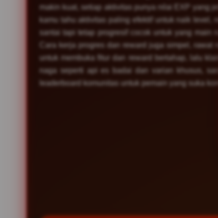
makin kuat, setiap aktivitas punya nilai EXP yang 
kamu tahu aktivitas paling efektif untuk naik level
santai tapi tetap progresif cocok untuk yang main 
Cara kerja progres dan reward juga simpel, rawat 
untuk membuka fitur dan reward bertahap, lalu klai
naga seperti api es badai dan varian khusus, sar
leaderboard komunitas untuk pemain yang suka komp