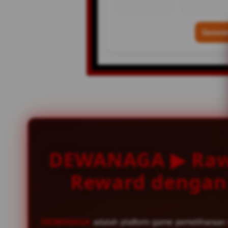
Genera
DEWANAGA ▶ Rawa
Reward dengan 
DEWANAGA
adalah platform game pemeliharaan n