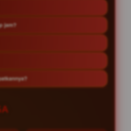
ik terakhir. Kalau kamu lama tidak aktif, naga
ap jam?
kan (stok pakan gratis diperbarui tiap 2 jam),
santai untuk menambah kedekatan). Naga tetap
berapa hari, naga hanya tertidur dan progres
uhan akan berjalan lagi.
alur evolusi bercabang seperti api, es, dan
patkannya?
 berdasarkan level dan aktivitas, jadi waktu
evel yang berbeda. Naga langka umumnya bisa
 Jadi selain faktor perawatan, ada juga elemen
GA