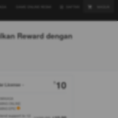
AGA
GAME ONLINE RESMI
DAFTAR
MASUK
ulkan Reward dengan
10
$
ar License
88
lar License
$
SELECTED
luded:
WANAGA
luded:
 salah masuk situs dewa naga?? Di
MING ONLINE
luded:
MING EPIC
naga resmi tentu tidak gunakan angka
un untuk diakses. Bisa bantu kamu naik
tend support to 12
$
$