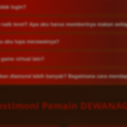
idak login?
, jadi saat kamu kembali login, permainan lanjut dari tit
 naik level? Apa aku harus memberinya makan seti
buhan aktif melambat sementara, bukan terhapus.
 dibuat fleksibel dengan tiga aktivitas utama: Memberi Ma
au aku lupa merawatnya?
rintangan atau membakar target), dan Bermain (interaksi 
aksi rutin, level naik jauh lebih cepat.
aga mati, hilang, atau kabur. Jika kamu tidak aktif be
me virtual lain?
bali, cukup lanjutkan perawatan seperti biasa dan pertumb
 dengan progres RPG yang terasa jelas. Nagamu punya j
lkan diamond lebih banyak? Bagaimana cara menda
kemampuan unik. Selain itu, ada sistem reward bertahap
on.
a, dan Legendaris, dengan potensi bonus diamond per l
ntu atau lewat kombinasi dua naga dewasa di Kuil Perpaduan.
estimoni Pemain DEWANA
il.