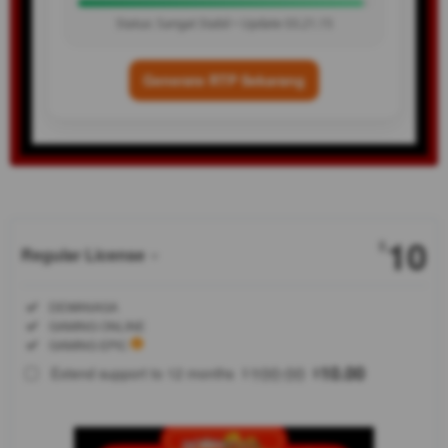
Status: Sangat Stabil • Update 03.21.15
Generate RTP Sekarang
Show More
10
$
Regular License
Regular
Included:
DEWANAGA
License
Included:
GAMING ONLINE
SELECTED
Included:
GAMING EPIC
88
$
100.00
10.00
Extend support to 12 months
$
$
Suka salah
masuk situs
dewa naga??