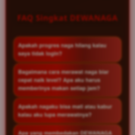
FAQ Singkat DEWANAGA
Apakah progres naga hilang kalau
saya tidak login?
Tidak hilang. Progres akun tersimpan
Bagaimana cara merawat naga biar
otomatis, jadi saat kamu kembali login,
cepat naik level? Apa aku harus
permainan lanjut dari titik terakhir. Kalau
memberinya makan setiap jam?
kamu lama tidak aktif, naga hanya masuk
mode istirahat sehingga pertumbuhan
Tidak harus setiap jam. Perawatan di
Apakah nagaku bisa mati atau kabur
aktif melambat sementara, bukan
DEWANAGA dibuat fleksibel dengan tiga
kalau aku lupa merawatnya?
terhapus.
aktivitas utama: Memberi Makan (stok
pakan gratis diperbarui tiap 2 jam), Melatih
Tidak. Tidak ada hukuman permanen
Apa yang membedakan DEWANAGA