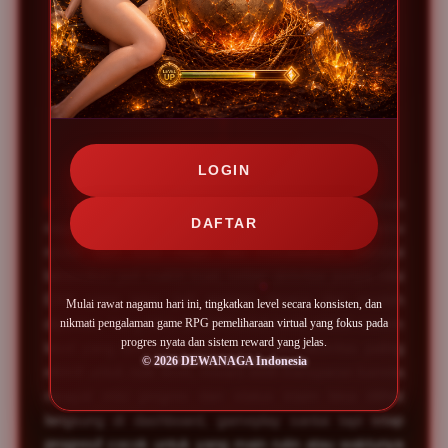
Transparan
Berhadiah Jutaan
!
LOGIN
DEWANAGA
adalah platform game pemeliharaan
DAFTAR
naga virtual yang seru dan ringan dimainkan, kamu
mulai dari telur naga lalu merawatnya sampai
berevolusi jadi makin kuat, setiap aktivitas punya nilai
EXP yang jelas jadi progres terasa dan mudah
Mulai rawat nagamu hari ini, tingkatkan level secara konsisten, dan
nikmati pengalaman game RPG pemeliharaan virtual yang fokus pada
dipantau. Yang bikin DEWANAGA beda adalah sistem
progres nyata dan sistem reward yang jelas.
level yang terstruktur jadi kamu tahu aktivitas paling
© 2026 DEWANAGA Indonesia
efektif untuk naik level, reward lebih transparan karena
riwayat misi progres dan status klaim bisa dilihat
langsung di dashboard, gameplay santai tapi tetap
progresif cocok untuk yang main rutin atau waktunya