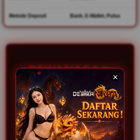
e
w
l
Metode Deposit
Bank, E-Wallet, Pulsa
i
c
e
n
s
e
d
DEWANAGA ▶
e
t
Rawat Naga
a
i
Virtual, Naik
l
s
Level, Kumpulkan
Reward dengan
Sistem