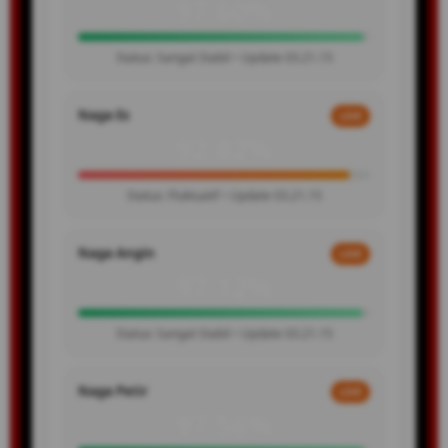
97.60%
Status: Sangat Stabil • Update 03.21.15
Naga Es
LIVE
92.82%
Status: Fluktuatif • Update 03.21.15
Naga Angin
LIVE
97.12%
Status: Sangat Stabil • Update 03.21.15
Naga Petir
LIVE
97.56%