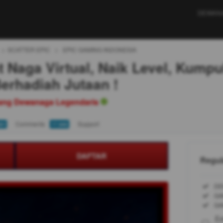
DEWAN
SCATTER EPIC
EPIC GAMING INDONESIA
aga Virtual, Naik Level, Kump
erhadiah Jutaan !
ang Dewanaga Legendaris
Comments
Support
01
17.945
DAFTAR
Regul
Regu
Inc
DE
Inc
Suka
GA
Inc
GA
Dewa
apap
Ex