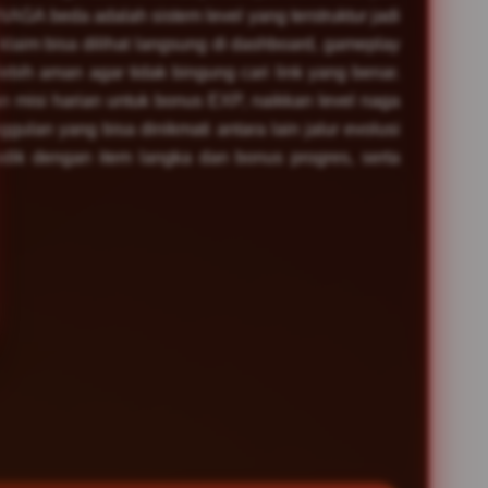
NAGA beda adalah sistem level yang terstruktur jadi
s klaim bisa dilihat langsung di dashboard, gameplay
lebih aman agar tidak bingung cari link yang benar.
an misi harian untuk bonus EXP, naikkan level naga
gulan yang bisa dinikmati antara lain jalur evolusi
iodik dengan item langka dan bonus progres, serta