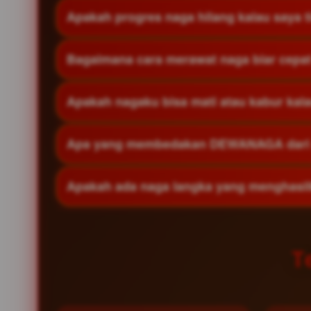
Apakah progres naga hilang kalau saya t
Tidak hilang. Progres akun tersimpan otomatis
Bagaimana cara merawat naga biar cepat
hanya masuk mode istirahat sehingga pertum
Tidak harus setiap jam. Perawatan di DEWANAGA
Apakah nagaku bisa mati atau kabur kal
Melatih (mini-game seperti terbang hindari 
tumbuh pasif saat kamu offline, tapi kalau inter
Tidak. Tidak ada hukuman permanen seperti n
Apa yang membedakan DEWANAGA dari ga
aktifnya berhenti sementara. Begitu kamu kem
DEWANAGA menggabungkan simulasi peliharaan
Apakah ada naga langka yang menghasi
badai yang memengaruhi bentuk sarang serta 
bermain terasa lebih terarah dan tidak monot
Ada. Tier naga dibagi menjadi Biasa, Langk
didapat dari Telur Misterius saat event terte
T
koleksi dan strategi untuk memaksimalkan has