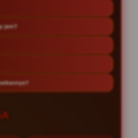
ik terakhir. Kalau kamu lama tidak aktif, naga
ap jam?
kan (stok pakan gratis diperbarui tiap 2 jam),
santai untuk menambah kedekatan). Naga tetap
berapa hari, naga hanya tertidur dan progres
uhan akan berjalan lagi.
alur evolusi bercabang seperti api, es, dan
patkannya?
 berdasarkan level dan aktivitas, jadi waktu
evel yang berbeda. Naga langka umumnya bisa
 Jadi selain faktor perawatan, ada juga elemen
GA