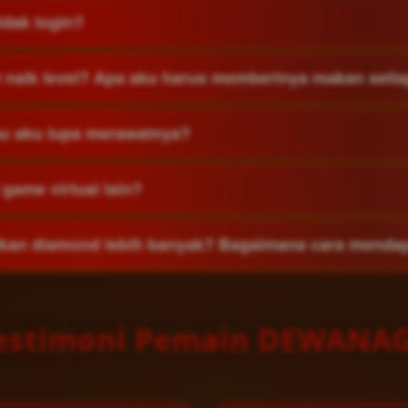
idak login?
, jadi saat kamu kembali login, permainan lanjut dari tit
 naik level? Apa aku harus memberinya makan seti
buhan aktif melambat sementara, bukan terhapus.
 dibuat fleksibel dengan tiga aktivitas utama: Memberi Ma
au aku lupa merawatnya?
rintangan atau membakar target), dan Bermain (interaksi 
aksi rutin, level naik jauh lebih cepat.
aga mati, hilang, atau kabur. Jika kamu tidak aktif be
me virtual lain?
bali, cukup lanjutkan perawatan seperti biasa dan pertumb
 dengan progres RPG yang terasa jelas. Nagamu punya j
lkan diamond lebih banyak? Bagaimana cara menda
kemampuan unik. Selain itu, ada sistem reward bertahap
on.
a, dan Legendaris, dengan potensi bonus diamond per l
ntu atau lewat kombinasi dua naga dewasa di Kuil Perpaduan.
estimoni Pemain DEWANA
il.