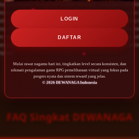
jelas jadi progres terasa dan mudah dipantau. Yang bikin DEWA
, reward lebih transparan karena riwayat misi progres dan statu
LOGIN
rutin atau waktunya terbatas, dan akses resmi satu pintu yang 
naga setiap hari lewat makan latihan dan mini game, selesaik
m reward lewat menu akun sesuai ketentuan platform. Fitur ung
DAFTAR
ang interaktif dengan dekorasi dan personalisasi, event per
etitif.
Mulai rawat nagamu hari ini, tingkatkan level secara konsisten, dan
nikmati pengalaman game RPG pemeliharaan virtual yang fokus pada
progres nyata dan sistem reward yang jelas.
© 2026 DEWANAGA Indonesia
FAQ Singkat DEWANAGA