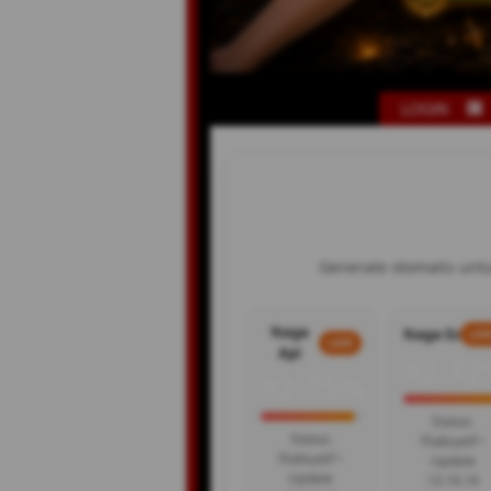
LOGIN
Generate S
Generate otomatis untuk
Naga
Naga Es
LIV
LIVE
Api
92.3
92.75%
Status:
Status:
Fluktuatif •
Fluktuatif •
Update
Update
13.19.19