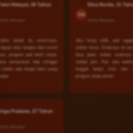
Fahri Hidayat, 26 Tahun
Dina Novita, 31 Tah
DN
Verify Member
Verify Member
bikin betah itu event-nya.
Aku kerja shift, jadi ngg
dapat telur langka dari event
online terus. Enaknya di sin
an, progres jadi lebih cepat.
bisa jalan walau mainnya
asa penasaran tiap minggu
setiap jam. Pas ada waktu
 selalu ada target baru yang
tinggal lanjut misi dan l
kejar.
progres tetap aman.
Yoga Pratama, 27 Tahun
Verify Member