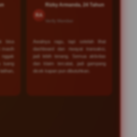
un
Rizky Armanda, 24 Tahun
RA
Verify Member
ak bisa
Awalnya ragu, tapi setelah lihat
i masih
dashboard dan riwayat transaksi,
 nggak
jadi lebih tenang. Semua aktivitas
 luang
dan klaim tercatat, jadi gampang
atihan,
dicek kapan pun dibutuhkan.