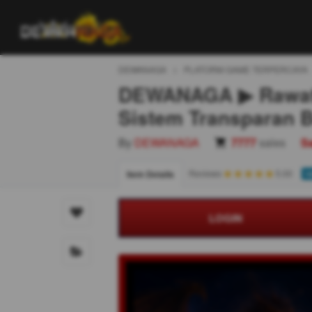
DEWANAGA
PLATORM GAME TERPERCAYA
DEWANAGA ▶ Rawat N
Sistem Transparan B
By
DEWANAGA
7777
sales
S
5.00
Reviews
5.00
Item Details
10
stars
LOGIN