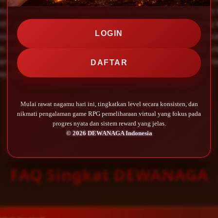
, reward lebih transparan karena riwayat misi progres dan statu
rutin atau waktunya terbatas, dan akses resmi satu pintu yang 
LOGIN
naga setiap hari lewat makan latihan dan mini game, selesaik
m reward lewat menu akun sesuai ketentuan platform. Fitur ung
ang interaktif dengan dekorasi dan personalisasi, event per
DAFTAR
etitif.
Mulai rawat nagamu hari ini, tingkatkan level secara konsisten, dan
nikmati pengalaman game RPG pemeliharaan virtual yang fokus pada
progres nyata dan sistem reward yang jelas.
© 2026 DEWANAGA Indonesia
FAQ Singkat DEWANAGA