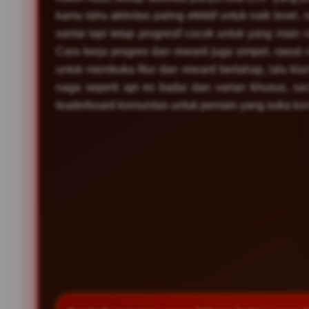
kamu tahu aktivitas paling efektif untuk naik level
santai tapi tetap progresif cocok untuk yang main 
Cara kerja progres dan reward juga simpel, rawat 
untuk membuka fitur dan reward bertahap, lalu klai
naga seperti api es badai dan varian khusus, sar
leaderboard komunitas untuk pemain yang suka komp