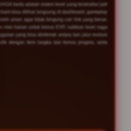
NAGA beda adalah sistem level yang terstruktur jadi
s klaim bisa dilihat langsung di dashboard, gameplay
lebih aman agar tidak bingung cari link yang benar.
an misi harian untuk bonus EXP, naikkan level naga
gulan yang bisa dinikmati antara lain jalur evolusi
iodik dengan item langka dan bonus progres, serta