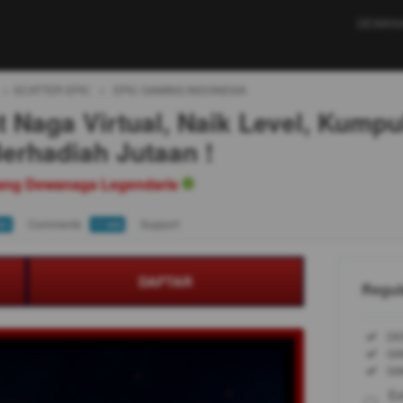
DEWAN
SCATTER EPIC
EPIC GAMING INDONESIA
aga Virtual, Naik Level, Kump
erhadiah Jutaan !
ang Dewanaga Legendaris
Comments
Support
01
17.945
DAFTAR
Regul
Regu
Inc
DE
Inc
Suka
GA
Inc
GA
Dewa
apap
Ex