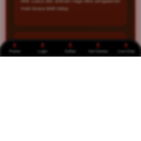
efek cuaca dan animasi naga bikin pengalaman
main terasa lebih hidup.
Yoga Pratama, 27 Tahun
Promo
Login
Daftar
Hot Games
Live Chat
YP
Verify Member
Leaderboard dan komunitasnya seru, jadi ada
motivasi tambahan buat naikin level naga.
Nggak berasa main sendirian karena banyak
tips dari pemain lain yang bisa langsung
dipraktikkan.