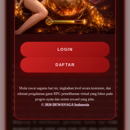
Transparan
Berhadiah Jutaan
!
LOGIN
DEWANAGA
adalah platform game pemeliharaan
DAFTAR
naga virtual yang seru dan ringan dimainkan, kamu
mulai dari telur naga lalu merawatnya sampai
berevolusi jadi makin kuat, setiap aktivitas punya nilai
EXP yang jelas jadi progres terasa dan mudah
Mulai rawat nagamu hari ini, tingkatkan level secara konsisten, dan
nikmati pengalaman game RPG pemeliharaan virtual yang fokus pada
dipantau. Yang bikin DEWANAGA beda adalah sistem
progres nyata dan sistem reward yang jelas.
level yang terstruktur jadi kamu tahu aktivitas paling
© 2026 DEWANAGA Indonesia
efektif untuk naik level, reward lebih transparan karena
riwayat misi progres dan status klaim bisa dilihat
langsung di dashboard, gameplay santai tapi tetap
progresif cocok untuk yang main rutin atau waktunya