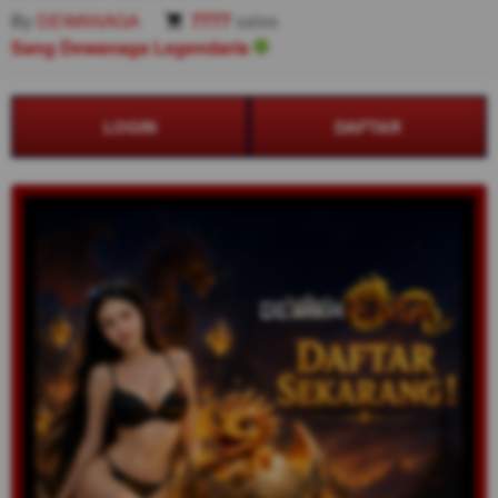
By
DEWANAGA
7777
sales
Sang Dewanaga Legendaris
LOGIN
DAFTAR