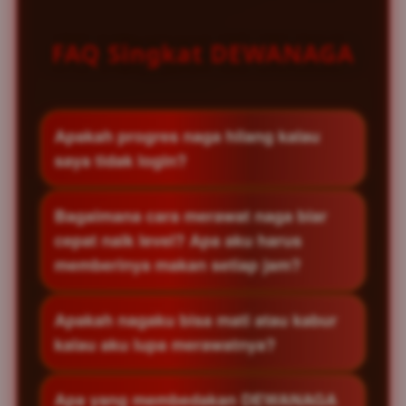
FAQ Singkat DEWANAGA
Apakah progres naga hilang kalau
saya tidak login?
Tidak hilang. Progres akun tersimpan
Bagaimana cara merawat naga biar
otomatis, jadi saat kamu kembali login,
cepat naik level? Apa aku harus
permainan lanjut dari titik terakhir. Kalau
memberinya makan setiap jam?
kamu lama tidak aktif, naga hanya masuk
mode istirahat sehingga pertumbuhan
Tidak harus setiap jam. Perawatan di
Apakah nagaku bisa mati atau kabur
aktif melambat sementara, bukan
DEWANAGA dibuat fleksibel dengan tiga
kalau aku lupa merawatnya?
terhapus.
aktivitas utama: Memberi Makan (stok
pakan gratis diperbarui tiap 2 jam), Melatih
Tidak. Tidak ada hukuman permanen
Apa yang membedakan DEWANAGA