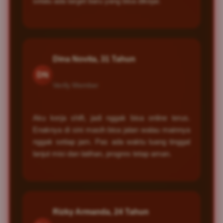
selalu ada target baru yang bisa dikejar.
Dina Novita, 31 Tahun
DN
Verify Member
Aku kerja shift, jadi nggak bisa online terus.
Enaknya di sini masih bisa jalan walau mainnya
nggak setiap jam. Pas ada waktu luang tinggal
lanjut misi dan latihan, progres tetap aman.
Rizky Armanda, 24 Tahun