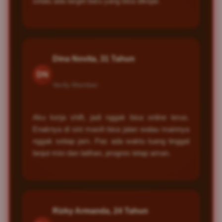
selalu ada target baru yang bisa dikejar.
Dina Novita, 31 Tahun
DN
Verify Member
Aku kerja shift, jadi nggak bisa online terus.
Enaknya di sini masih bisa jalan walau mainnya
nggak setiap jam. Pas ada waktu luang tinggal
lanjut misi dan latihan, progres tetap aman.
Rizky Armanda, 24 Tahun