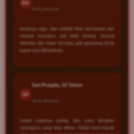
RA
Verify Member
Awalnya ragu, tapi setelah lihat dashboard dan
riwayat transaksi, jadi lebih tenang. Semua
aktivitas dan klaim tercatat, jadi gampang dicek
kapan pun dibutuhkan.
Sari Puspita, 33 Tahun
SP
Verify Member
Selain mainnya santai, aku suka tampilan
sarangnya yang bisa dihias. Detail kecil kayak