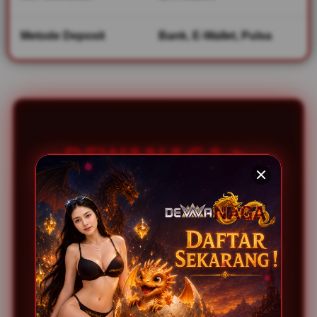
e
w
l
Metode Deposit
Bank, E-Wallet, Pulsa
i
c
e
n
s
e
d
DEWANAGA ▶
e
t
Rawat Naga
a
i
Virtual, Naik
l
s
Level, Kumpulkan
Reward dengan
Sistem