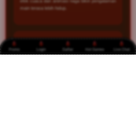
efek cuaca dan animasi naga bikin pengalaman
main terasa lebih hidup.
Yoga Pratama, 27 Tahun
Promo
Login
Daftar
Hot Games
Live Chat
YP
Verify Member
Leaderboard dan komunitasnya seru, jadi ada
motivasi tambahan buat naikin level naga.
Nggak berasa main sendirian karena banyak
tips dari pemain lain yang bisa langsung
dipraktikkan.