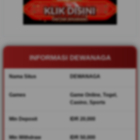
Di Dewanaga
resmi tentu
tidak
gunakan
angka
apapun untuk
diakses. Bisa
bantu kamu
naik level
INFORMASI DEWANAGA
menghasilkan
pundi pundi
bernilai
Nama Situs
DEWANAGA
jutaan rupiah
setiap
harinya
Games
Game Online, Togel,
langsung cair
Casino, Sports
ke kantong
saudara!
Min Deposit
IDR 20,000
V
i
Min Withdraw
IDR 50,000