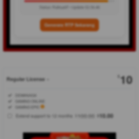
Status: Fluktuatif • Update 02.56.46
Generate RTP Sekarang
Show More
10
$
Regular License
Regular
Included:
DEWANAGA
License
Included:
GAMING ONLINE
SELECTED
Included:
GAMING EPIC
88
$
100.00
10.00
Extend support to 12 months
$
$
Suka salah
masuk situs
dewa naga??