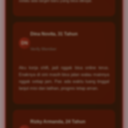
selalu ada target baru yang bisa dikejar.
Dina Novita, 31 Tahun
DN
Verify Member
Aku kerja shift, jadi nggak bisa online terus.
Enaknya di sini masih bisa jalan walau mainnya
nggak setiap jam. Pas ada waktu luang tinggal
lanjut misi dan latihan, progres tetap aman.
Rizky Armanda, 24 Tahun