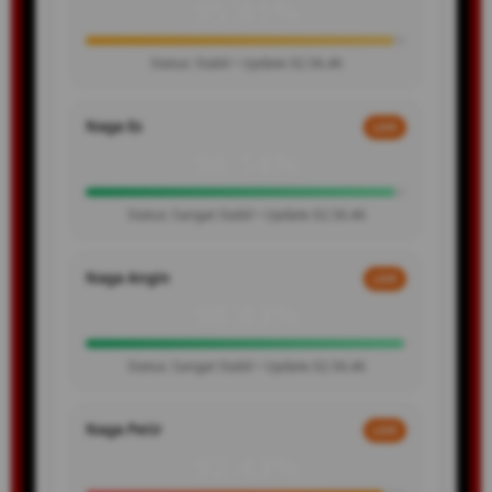
95.81%
Status: Stabil • Update 02.56.46
Naga Es
LIVE
96.14%
Status: Sangat Stabil • Update 02.56.46
Naga Angin
LIVE
98.83%
Status: Sangat Stabil • Update 02.56.46
Naga Petir
LIVE
92.43%