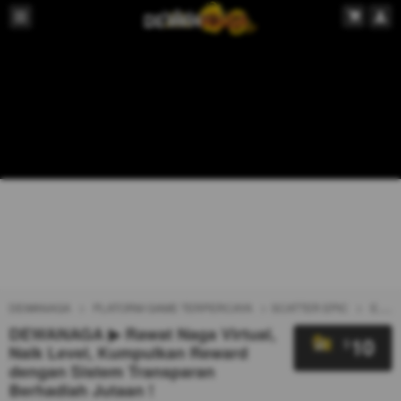
DEWANAGA
PLATORM GAME TERPERCAYA
SCATTER EPIC
EPIC GAMING INDONESIA
DEWANAGA ▶ Rawat Naga Virtual,
10
$
Naik Level, Kumpulkan Reward
dengan Sistem Transparan
Berhadiah Jutaan !