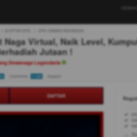
DEWAN
SCATTER EPIC
EPIC GAMING INDONESIA
aga Virtual, Naik Level, Kump
erhadiah Jutaan !
ang Dewanaga Legendaris
Comments
Support
01
17.945
DAFTAR
Regul
Regu
Inc
DE
Inc
Suka
GA
Inc
GA
Dewa
apap
Ex