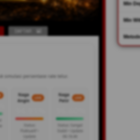
s
Min De
Min Wi
DAFTAR
Metode
ystem DewaNaga
 simulasi persentase rate telur.
Naga
Naga
E
LIVE
LIVE
Angin
Petir
0%
91.27%
98.84%
t
Status:
Status: Sangat
te
Fluktuatif •
Stabil • Update
Update
08.18.46