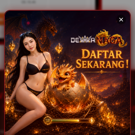
08.18.46
te RTP Sekarang
t Naga Virtual, Naik 
Sistem Transparan Ber
aga virtual yang seru dan ringan dimainkan, kamu mulai dari 