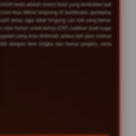
NAGA beda adalah sistem level yang terstruktur jadi
s klaim bisa dilihat langsung di dashboard, gameplay
lebih aman agar tidak bingung cari link yang benar.
an misi harian untuk bonus EXP, naikkan level naga
gulan yang bisa dinikmati antara lain jalur evolusi
iodik dengan item langka dan bonus progres, serta