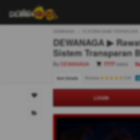
DEWANAGA
PLATORM GAME TERPERCAYA
DEWANAGA ▶ Rawat N
Sistem Transparan B
By
DEWANAGA
7777
sales
S
5.00
Reviews
5.00
Item Details
10
stars
LOGIN