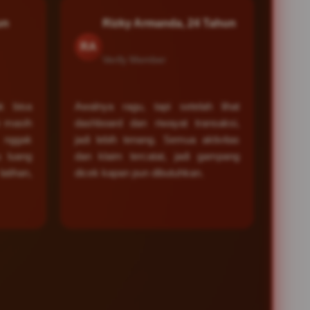
un
Rizky Armanda, 24 Tahun
RA
Verify Member
ak bisa
Awalnya ragu, tapi setelah lihat
i masih
dashboard dan riwayat transaksi,
 nggak
jadi lebih tenang. Semua aktivitas
 luang
dan klaim tercatat, jadi gampang
atihan,
dicek kapan pun dibutuhkan.