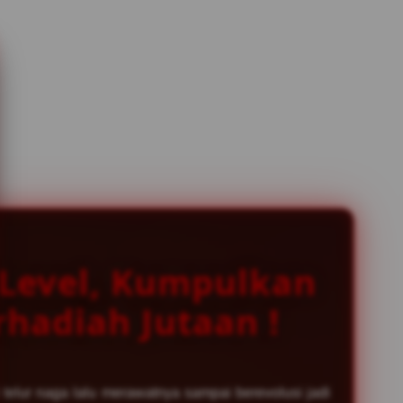
Level, Kumpulkan
hadiah Jutaan !
telur naga lalu merawatnya sampai berevolusi jadi