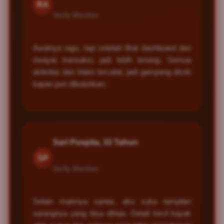
RA
Verify Member
Awalnya ragu, tapi setelah lihat dashboard dan
riwayat transaksi, jadi lebih tenang. Semua
aktivitas dan klaim tercatat, jadi gampang dicek
kapan pun dibutuhkan.
Sari Puspita, 33 Tahun
SP
Verify Member
Selain mainnya santai, aku suka tampilan
sarangnya yang bisa dihias. Detail kecil kayak