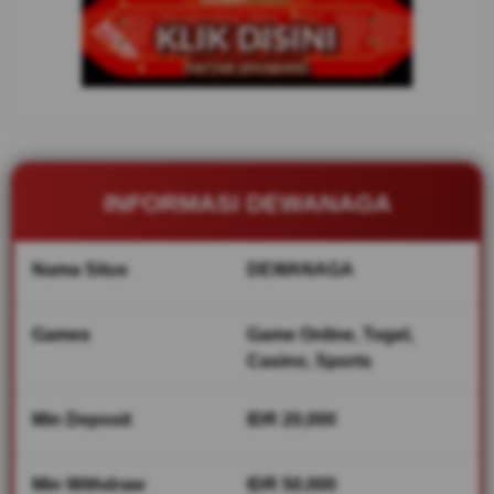
Di Dewanaga
resmi tentu
tidak
gunakan
angka
apapun untuk
diakses. Bisa
bantu kamu
naik level
INFORMASI DEWANAGA
menghasilkan
pundi pundi
bernilai
Nama Situs
DEWANAGA
jutaan rupiah
setiap
harinya
Games
Game Online, Togel,
langsung cair
Casino, Sports
ke kantong
saudara!
Min Deposit
IDR 20,000
V
i
Min Withdraw
IDR 50,000