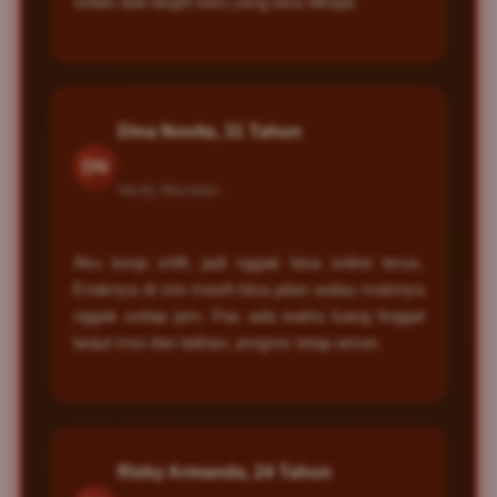
selalu ada target baru yang bisa dikejar.
Dina Novita, 31 Tahun
DN
Verify Member
Aku kerja shift, jadi nggak bisa online terus.
Enaknya di sini masih bisa jalan walau mainnya
nggak setiap jam. Pas ada waktu luang tinggal
lanjut misi dan latihan, progres tetap aman.
Rizky Armanda, 24 Tahun