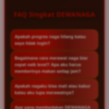
FAQ Singkat DEWANAGA
Apakah progres naga hilang kalau
saya tidak login?
Tidak hilang. Progres akun tersimpan
Bagaimana cara merawat naga biar
otomatis, jadi saat kamu kembali login,
cepat naik level? Apa aku harus
permainan lanjut dari titik terakhir. Kalau
memberinya makan setiap jam?
kamu lama tidak aktif, naga hanya masuk
mode istirahat sehingga pertumbuhan
Tidak harus setiap jam. Perawatan di
Apakah nagaku bisa mati atau kabur
aktif melambat sementara, bukan
DEWANAGA dibuat fleksibel dengan tiga
kalau aku lupa merawatnya?
terhapus.
aktivitas utama: Memberi Makan (stok
pakan gratis diperbarui tiap 2 jam), Melatih
Tidak. Tidak ada hukuman permanen
Apa yang membedakan DEWANAGA