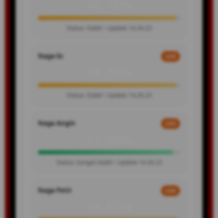
93.92%
Status: Stabil • Update 14.26.23
Naga Es
LIVE
93.14%
Status: Stabil • Update 14.26.23
Naga Angin
LIVE
97.81%
Status: Sangat Stabil • Update 14.26.23
Naga Petir
LIVE
93.72%