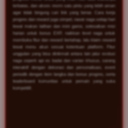
terbatas, dan akses resmi satu pintu yang lebih aman
agar tidak bingung cari link yang benar. Cara kerja
progres dan reward juga simpel, rawat naga setiap hari
lewat makan latihan dan mini game, selesaikan misi
harian untuk bonus EXP, naikkan level naga untuk
membuka fitur dan reward bertahap, lalu klaim reward
lewat menu akun sesuai ketentuan platform. Fitur
unggulan yang bisa dinikmati antara lain jalur evolusi
naga seperti api es badai dan varian khusus, sarang
interaktif dengan dekorasi dan personalisasi, event
periodik dengan item langka dan bonus progres, serta
leaderboard komunitas untuk pemain yang suka
kompetitif.